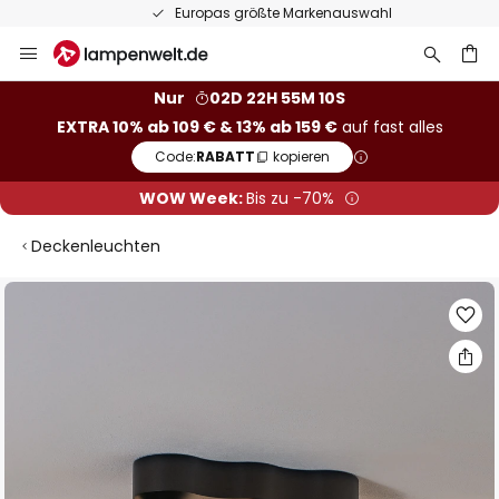
Europas größte Markenauswahl
Zum
Inhalt
springen
he
Nur
02D 22H 55M 09S
EXTRA 10% ab 109 € & 13% ab 159 €
auf fast alles
Code:
RABATT
kopieren
WOW Week:
Bis zu -70%
Deckenleuchten
Zum
Ende
der
Bildgalerie
springen