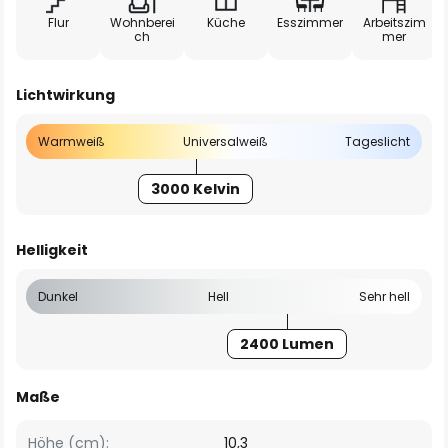
Flur
Wohnberei
Küche
Esszimmer
Arbeitszim
ch
mer
Lichtwirkung
Warmweiß
Universalweiß
Tageslicht
3000 Kelvin
Helligkeit
Dunkel
Hell
Sehr hell
2400 Lumen
Maße
Höhe (cm):
10,3