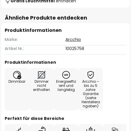
Gratis Leuchtmittel
enthalten
Ähnliche Produkte entdecken
Produktinformationen
Marke:
Arcchio
Artikel Nr.:
10025758
Produktinformationen
Dimmbar
Dimmer
Energieeffiz
Arcchio –
nicht
ient und
bis zu 5
enthalten
langlebig
Jahre
Garantie
(siehe
Herstellera
ngaben)
Perfekt für diese Bereiche