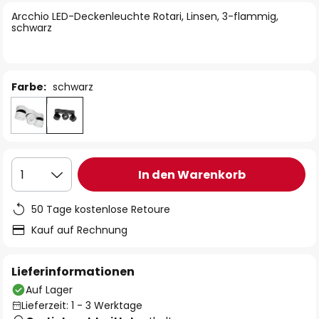
springen
Arcchio LED-Deckenleuchte Rotari, Linsen, 3-flammig,
schwarz
Farbe:
schwarz
In den Warenkorb
1
50 Tage kostenlose Retoure
Kauf auf Rechnung
Lieferinformationen
Auf Lager
Lieferzeit: 1 - 3 Werktage