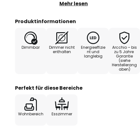
zusammensetzt. An der Unterseit
Mehr lesen
warmweiße LEDs und versorgen d
einer guten Grundbeleuchtung. 
Produktinformationen
markant und modern und strahlt 
punktet die LED-Pendelleuchte A
Verarbeitung und ist ein sehr stil
Dimmbar
Dimmer nicht
Energieeffizie
Arcchio – bis
zeitgemäße Wohn- und Essberei
enthalten
nt und
zu 5 Jahre
langlebig
Garantie
(siehe
Herstellerang
aben)
Perfekt für diese Bereiche
Wohnbereich
Esszimmer