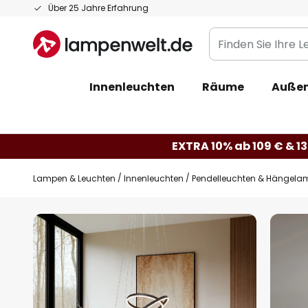
Zum
Über 25 Jahre Erfahrung
Inhalt
Finden
springen
Sie
Ihre
Innenleuchten
Räume
Außen
Leuchte...
EXTRA 10% ab 109 € & 13
Lampen & Leuchten
Innenleuchten
Pendelleuchten & Hängela
Zum
Ende
der
Bildgalerie
springen