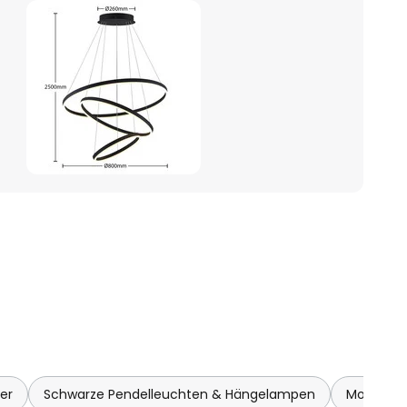
er
Schwarze Pendelleuchten & Hängelampen
Moderne 