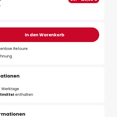
In den Warenkorb
tenlose Retoure
chnung
mationen
- 3 Werktage
tmittel
enthalten
ormationen