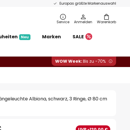
Europas größte Markenauswahl
Service
Anmelden
Warenkorb
uheiten
Marken
SALE
Neu
WOW Week:
Bis zu -70%
ngeleuchte Albiona, schwarz, 3 Ringe, Ø 80 cm
€
UVP -120,00 €