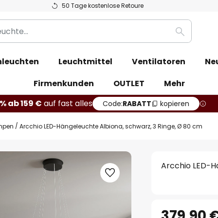
50 Tage kostenlose Retoure
Suche
leuchten
Leuchtmittel
Ventilatoren
Ne
Firmenkunden
OUTLET
Mehr
% ab 159 €
auf fast alles
Code:
RABATT
kopieren
mpen
Arcchio LED-Hängeleuchte Albiona, schwarz, 3 Ringe, Ø 80 cm
Arcchio LED-Hä
379,90 