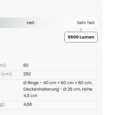
Hell
Sehr hell
5600 Lumen
m):
80
 (cm):
250
Ø Ringe - 40 cm + 60 cm + 80 cm;
Deckenhalterung - Ø 26 cm, Höhe
4,5 cm
g):
4,66