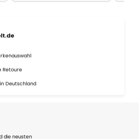
lt.de
arkenauswahl
e Retoure
1 in Deutschland
d die neusten