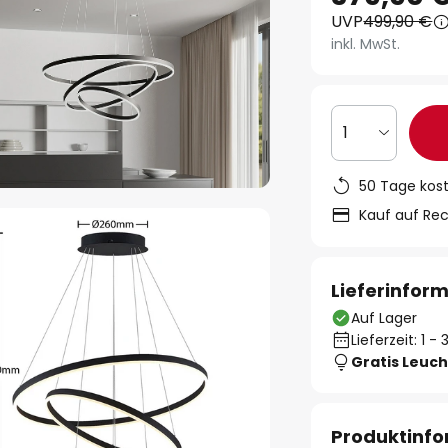
UVP
499,90 €
inkl. MwSt.
1
50 Tage kos
Kauf auf Re
Lieferinfor
Auf Lager
Lieferzeit: 1 
Gratis Leuch
Produktinf