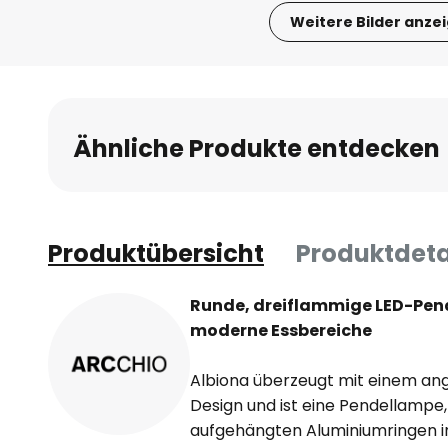
Weitere Bilder anze
Zum
Anfang
der
Bildgalerie
Ähnliche Produkte entdecken
springen
Produktübersicht
Produktdeta
Runde, dreiflammige LED-Pend
moderne Essbereiche
Albiona überzeugt mit einem an
Design und ist eine Pendellampe, 
aufgehängten Aluminiumringen i