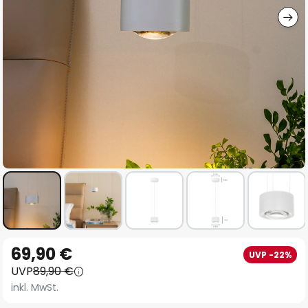
Zum
69,90 €
UVP -22%
Anfang
UVP
89,90 €
der
inkl. MwSt.
Bildgalerie