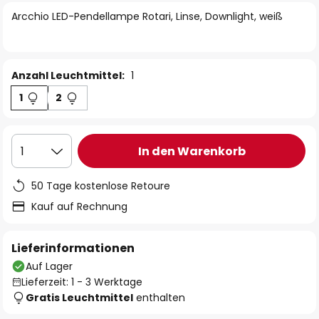
springen
Arcchio LED-Pendellampe Rotari, Linse, Downlight, weiß
Anzahl Leuchtmittel:
1
1
2
In den Warenkorb
1
50 Tage kostenlose Retoure
Kauf auf Rechnung
Lieferinformationen
Auf Lager
Lieferzeit: 1 - 3 Werktage
Gratis Leuchtmittel
enthalten