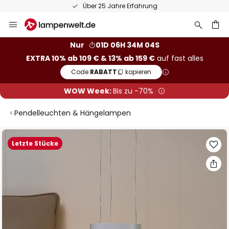
Über 25 Jahre Erfahrung
Zum
Inhalt
springen
he
Nur
01D 06H 34M 03S
EXTRA 10% ab 109 € & 13% ab 159 €
auf fast alles
Code:
RABATT
kopieren
WOW Week:
Bis zu -70%
Pendelleuchten & Hängelampen
Zum
Letzte Stücke
Ende
der
Bildgalerie
springen