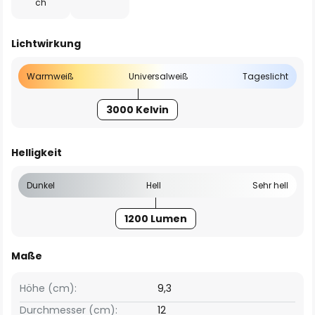
ch
Lichtwirkung
Warmweiß
Universalweiß
Tageslicht
3000 Kelvin
Helligkeit
Dunkel
Hell
Sehr hell
1200 Lumen
Maße
Höhe (cm):
9,3
Durchmesser (cm):
12