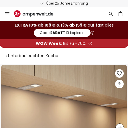
Über 25 Jahre Erfahrung
Zum
Inhalt
springen
he
EXTRA 10% ab 109 € & 13% ab 159 €
auf fast alles
Code:
RABATT
kopieren
WOW Week:
Bis zu -70%
Unterbauleuchten Küche
Zum
Ende
der
Bildgalerie
springen