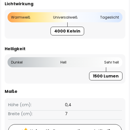
Lichtwirkung
Warmweiß
Universalweiß
Tageslicht
4000 Kelvin
Helligkeit
Dunkel
Hell
Sehr hell
1500 Lumen
Maße
Höhe (cm):
0,4
Breite (cm):
7