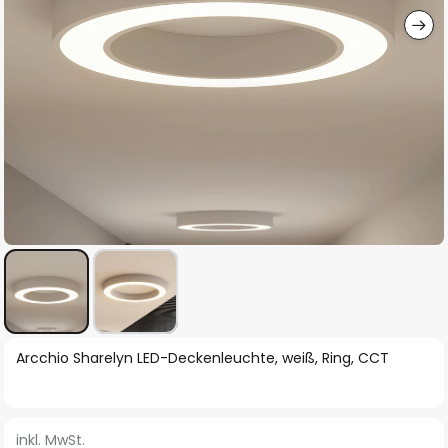
Zum
Arcchio Sharelyn LED-Deckenleuchte, weiß, Ring, CCT
Anfang
der
Bildgalerie
inkl. MwSt.