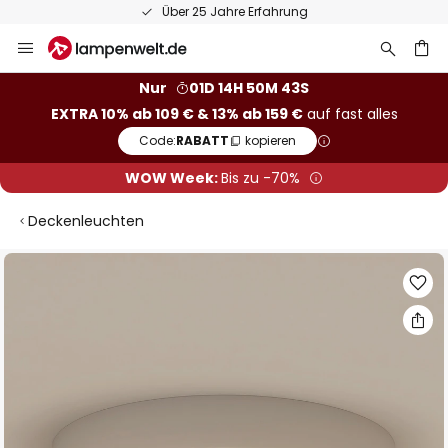
50 Tage kostenlose Retoure
Zum
Inhalt
springen
he
Nur
01D 14H 50M 42S
EXTRA 10% ab 109 € & 13% ab 159 €
auf fast alles
Code:
RABATT
kopieren
WOW Week:
Bis zu -70%
Deckenleuchten
Zum
Ende
der
Bildgalerie
springen