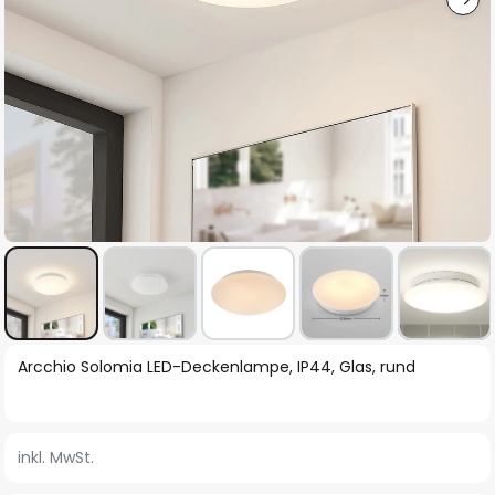
Zum
Arcchio Solomia LED-Deckenlampe, IP44, Glas, rund
Anfang
der
Bildgalerie
inkl. MwSt.
springen