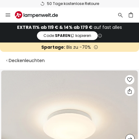
50 Tage kostenlose Retoure
Zum
Inhalt
springen
he
EXTRA 11% ab 119 € & 14% ab 179 €
auf fast alles
Code:
SPAREN
kopieren
Spartage:
Bis zu -70%
Deckenleuchten
Zum
Ende
der
Bildgalerie
springen