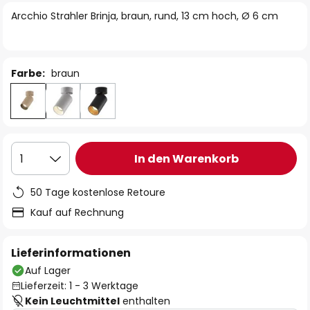
springen
Arcchio Strahler Brinja, braun, rund, 13 cm hoch, Ø 6 cm
Farbe:
braun
In den Warenkorb
1
50 Tage kostenlose Retoure
Kauf auf Rechnung
Lieferinformationen
Auf Lager
Lieferzeit: 1 - 3 Werktage
Kein Leuchtmittel
enthalten