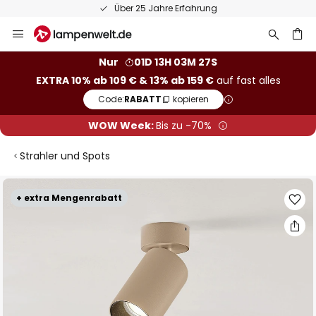
Über 25 Jahre Erfahrung
Zum
Inhalt
springen
he
Nur
01D 13H 03M 26S
EXTRA 10% ab 109 € & 13% ab 159 €
auf fast alles
Code:
RABATT
kopieren
WOW Week:
Bis zu -70%
Strahler und Spots
Zum
+ extra Mengenrabatt
Ende
der
Bildgalerie
springen