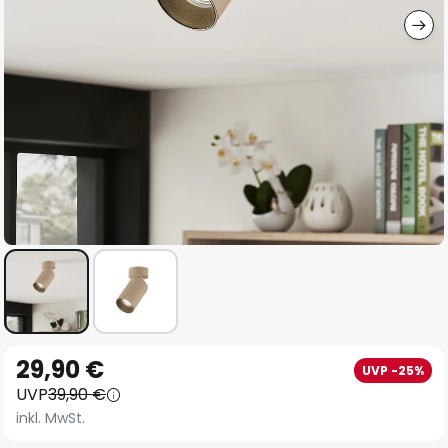
Zum
29,90 €
UVP -25%
Anfang
UVP
39,90 €
der
inkl. MwSt.
Bildgalerie