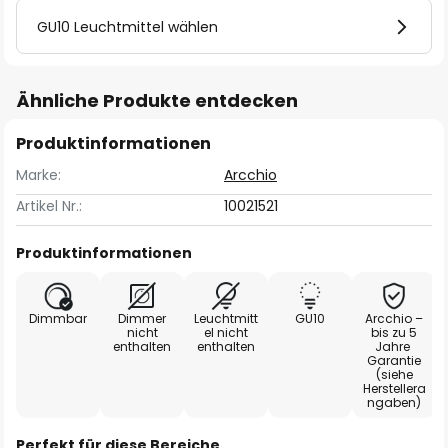
GU10 Leuchtmittel wählen
Ähnliche Produkte entdecken
Produktinformationen
Marke:
Arcchio
Artikel Nr.:
10021521
Produktinformationen
Dimmbar
Dimmer
Leuchtmitt
GU10
Arcchio –
nicht
el nicht
bis zu 5
enthalten
enthalten
Jahre
Garantie
(siehe
Herstellera
ngaben)
Perfekt für diese Bereiche