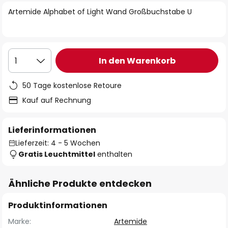
springen
Artemide Alphabet of Light Wand Großbuchstabe U
In den Warenkorb
1
50 Tage kostenlose Retoure
Kauf auf Rechnung
Lieferinformationen
Lieferzeit: 4 - 5 Wochen
Gratis Leuchtmittel
enthalten
Ähnliche Produkte entdecken
Produktinformationen
Marke:
Artemide