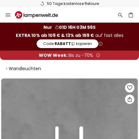
50 Tage kostenlose Retoure
Zum
Inhalt
springen
he
Nur
01D 16H 03M 56S
EXTRA 10% ab 109 € & 13% ab 159 €
auf fast alles
Code:
RABATT
kopieren
WOW Week:
Bis zu -70%
Wandleuchten
Zum
Ende
der
Bildgalerie
springen