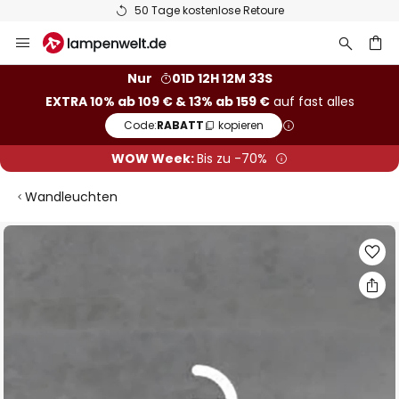
50 Tage kostenlose Retoure
Zum
Inhalt
springen
he
Nur
01D 12H 12M 32S
EXTRA 10% ab 109 € & 13% ab 159 €
auf fast alles
Code:
RABATT
kopieren
WOW Week:
Bis zu -70%
Wandleuchten
Zum
Ende
der
Bildgalerie
springen