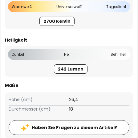
Warmweiß
Universalweiß
Tageslicht
2700 Kelvin
Helligkeit
Dunkel
Hell
Sehr hell
242 Lumen
Maße
Höhe (cm):
26,4
Durchmesser (cm):
18
Haben Sie Fragen zu diesem Artikel?