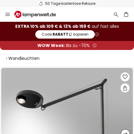
50 Tage kostenlose Retoure
Zum
Inhalt
springen
he
EXTRA 10% ab 109 € & 13% ab 159 €
auf fast alles
Code:
RABATT
kopieren
WOW Week:
Bis zu -70%
Wandleuchten
Zum
Ende
der
Bildgalerie
springen