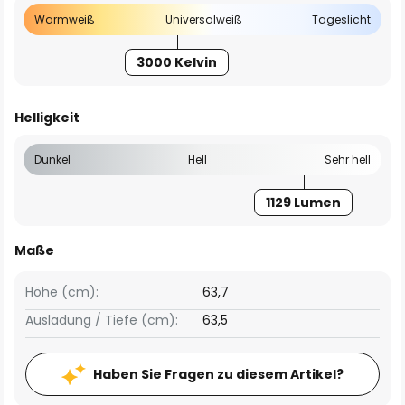
Warmweiß
Universalweiß
Tageslicht
3000 Kelvin
Helligkeit
Dunkel
Hell
Sehr hell
1129 Lumen
Maße
Höhe (cm):
63,7
Ausladung / Tiefe (cm):
63,5
Haben Sie Fragen zu diesem Artikel?