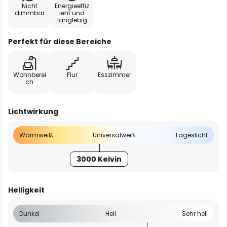
Nicht
Energieeffiz
dimmbar
ient und
langlebig
Perfekt für diese Bereiche
Wohnberei
Flur
Esszimmer
ch
Lichtwirkung
Warmweiß
Universalweiß
Tageslicht
3000 Kelvin
Helligkeit
Dunkel
Hell
Sehr hell