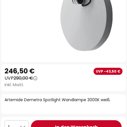
Zum
246,50 €
UVP -43,50 €
Anfang
UVP
290,00 €
der
inkl. MwSt.
Bildgalerie
springen
Artemide Demetra Spotlight Wandlampe 3000K weiß