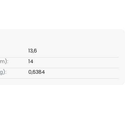
13,6
m):
14
g):
0,6384