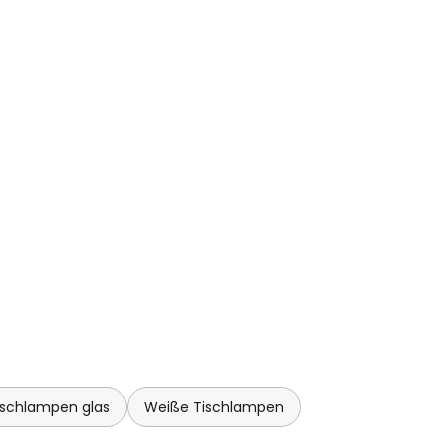
s und Innovationen hat der
nten vielfach erhalten.
ischlampen glas
Weiße Tischlampen