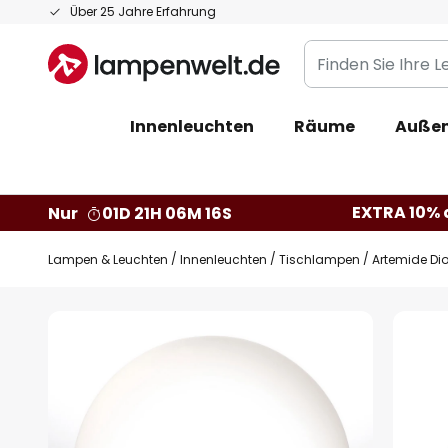
Zum
Über 25 Jahre Erfahrung
Inhalt
Finden
springen
Sie
Ihre
Innenleuchten
Räume
Außen
Leuchte...
EXTRA 10% a
Nur
01D 21H 06M 15S
Lampen & Leuchten
Innenleuchten
Tischlampen
Artemide Dio
Zum
Ende
der
Bildgalerie
springen