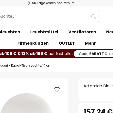
50 Tage kostenlose Retoure
Suche
leuchten
Leuchtmittel
Ventilatoren
Ne
Firmenkunden
OUTLET
Mehr
b 109 € & 13% ab 159 €
auf fast alles
Code:
RABATT
ko
scuri - Kugel-Tischleuchte, 14 cm
Artemide Diosc
157,24 €