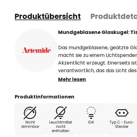
Produktübersicht
Produktdeta
Mundgeblasene Glaskugel: Tis
Das mundgeblasene, geätzte Glas
macht sie zu einem Lichtspender
Akzentlicht erzeugt. Einerseits is
verantwortlich, das das Licht de
abblendet, andererseits sorgt a
Mehr lesen
dass das Licht rundum perfekt a
Produktinformationen
Der italienische Architekt und De
verantwortlich für das Design von
Designerleuchten-Hersteller Art
Nicht
Leuchtmittel
E14
Typ C - Euro-
bekannte Leuchtenserie Tolomeo
dimmbar
nicht
Stecker
enthalten
wie keine zweite Marke für Design