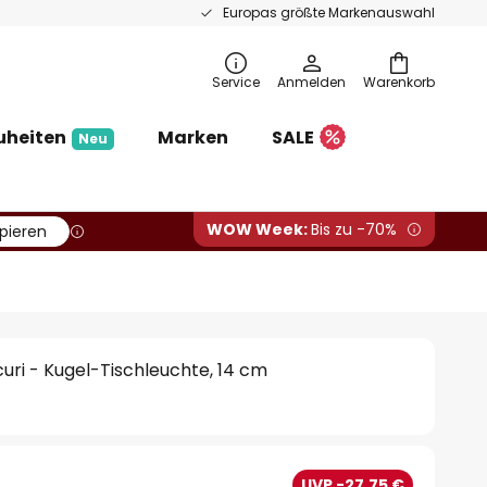
Europas größte Markenauswahl
Service
Anmelden
Warenkorb
uheiten
Marken
SALE
Neu
WOW Week:
Bis zu -70%
pieren
uri - Kugel-Tischleuchte, 14 cm
UVP -27,75 €