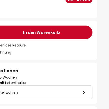
In den Warenkorb
tenlose Retoure
chnung
mationen
 - 5 Wochen
mittel
enthalten
tel wählen