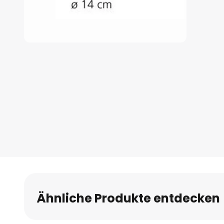
Zum
Anfang
der
Bildgalerie
springen
Ähnliche Produkte entdecken