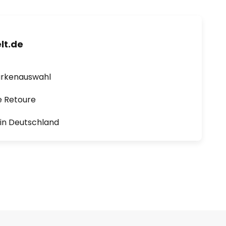
lt.de
arkenauswahl
e Retoure
1 in Deutschland