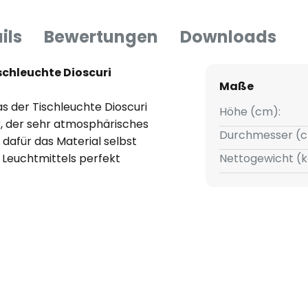
ils
Bewertungen
Downloads
chleuchte Dioscuri
Maße
 der Tischleuchte Dioscuri
Höhe (cm):
, der sehr atmosphärisches
Durchmesser (c
t dafür das Material selbst
s Leuchtmittels perfekt
Nettogewicht (k
uch die Form des Korpus dafür,
bgeblendet wird.
signer Michele De Lucchi ist
 Dioscuri. Für den
emide hat er bereits die
 entworfen. Artemide steht
 made in Italy. Preise und