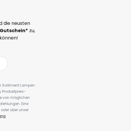
d die neusten
Gutschein*
zu,
 können!
em Sortiment Lampen
 Produktpreis-
te von möglichen
fehlungen. Eine
 oder über unser
ung
.