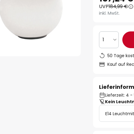
UVP
184,99 €
inkl. MwSt.
1
50 Tage kos
Kauf auf Re
Lieferinfor
Lieferzeit: 4
Kein Leucht
E14 Leuchtmit