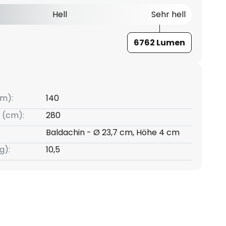
Hell
Sehr hell
6762 Lumen
m):
140
 (cm):
280
Baldachin - Ø 23,7 cm, Höhe 4 cm
g):
10,5