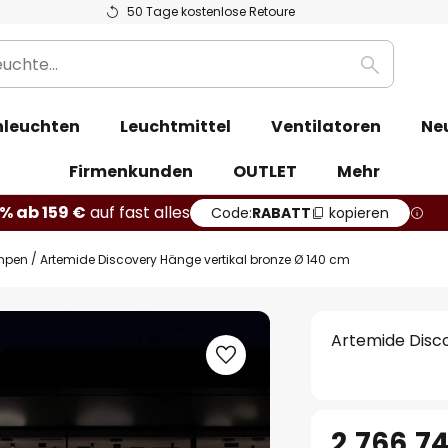
50 Tage kostenlose Retoure
Suche
leuchten
Leuchtmittel
Ventilatoren
Ne
Firmenkunden
OUTLET
Mehr
% ab 159 €
auf fast alles
Code:
RABATT
kopieren
mpen
Artemide Discovery Hänge vertikal bronze Ø 140 cm
Artemide Disc
2.766,7