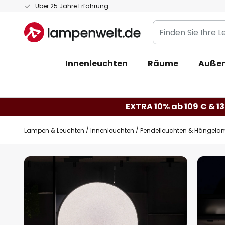
Zum
Über 25 Jahre Erfahrung
Inhalt
Finden
springen
Sie
Ihre
Innenleuchten
Räume
Außen
Leuchte...
EXTRA 10% ab 109 € & 13
Lampen & Leuchten
Innenleuchten
Pendelleuchten & Hängela
Zum
Ende
der
Bildgalerie
springen