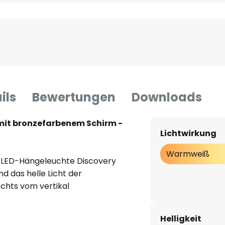
ils
Bewertungen
Downloads
mit bronzefarbenem Schirm -
Lichtwirkung
Warmweiß
e LED-Hängeleuchte Discovery
nd das helle Licht der
echts vom vertikal
. Die große Oberfläche des aus
 sorgt für eine breite Streuung
Helligkeit
edergabe von CRI 90 die Farben