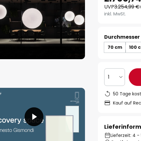
UVP
3.254,99 €
inkl. MwSt.
Durchmesser 
70 cm
100 
1
50 Tage kos
Kauf auf Re
Lieferinfor
Lieferzeit: 4