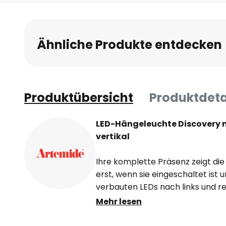
Anfang
der
Bildgalerie
Ähnliche Produkte entdecken
springen
Produktübersicht
Produktdeta
LED-Hängeleuchte Discovery 
vertikal
Ihre komplette Präsenz zeigt di
erst, wenn sie eingeschaltet ist u
verbauten LEDs nach links und r
ausgerichteten Schirm abstrahlt
Mehr lesen
Kunststoff bestehenden Diffusors
des Lichts, das mit einer Farbwi