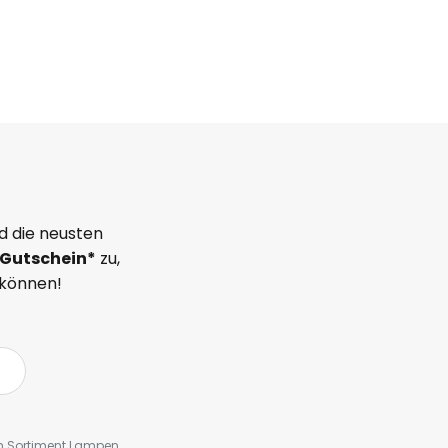
d die neusten
Gutschein*
zu,
 können!
em Sortiment Lampen