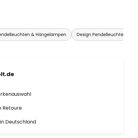
endelleuchten & Hängelampen
Design Pendelleuchten & 
lt.de
arkenauswahl
e Retoure
1 in Deutschland