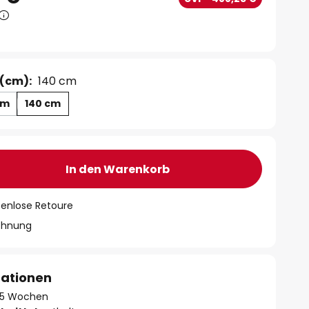
(cm):
140 cm
cm
140 cm
In den Warenkorb
tenlose Retoure
chnung
mationen
 - 5 Wochen