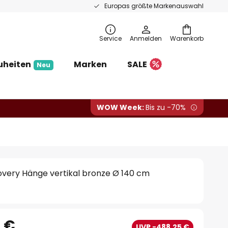
Europas größte Markenauswahl
Service
Anmelden
Warenkorb
uheiten
Marken
SALE
Neu
WOW Week:
Bis zu -70%
overy Hänge vertikal bronze Ø 140 cm
4 €
UVP -488,25 €