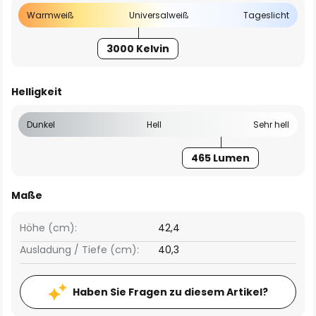
Warmweiß
Universalweiß
Tageslicht
3000 Kelvin
Helligkeit
Dunkel
Hell
Sehr hell
465 Lumen
Maße
Höhe (cm):
42,4
Ausladung / Tiefe (cm):
40,3
Haben Sie Fragen zu diesem Artikel?