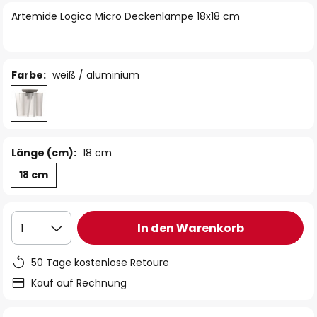
springen
Artemide Logico Micro Deckenlampe 18x18 cm
Farbe:
weiß / aluminium
Länge (cm):
18 cm
18 cm
In den Warenkorb
1
50 Tage kostenlose Retoure
Kauf auf Rechnung