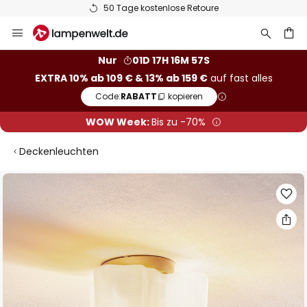
50 Tage kostenlose Retoure
Zum
Inhalt
springen
he
Nur
01D 17H 16M 56S
EXTRA 10% ab 109 € & 13% ab 159 €
auf fast alles
Code:
RABATT
kopieren
WOW Week:
Bis zu -70%
Deckenleuchten
Zum
Ende
der
Bildgalerie
springen