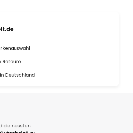
lt.de
arkenauswahl
e Retoure
1 in Deutschland
d die neusten