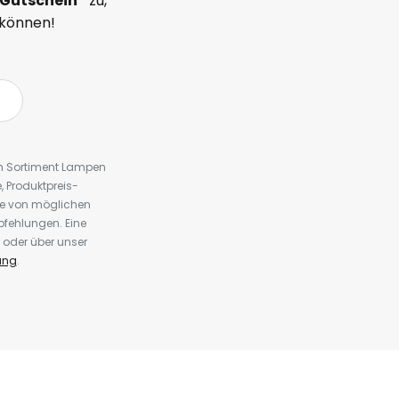
Gutschein*
zu,
 können!
em Sortiment Lampen
 Produktpreis-
te von möglichen
fehlungen. Eine
 oder über unser
ung
.