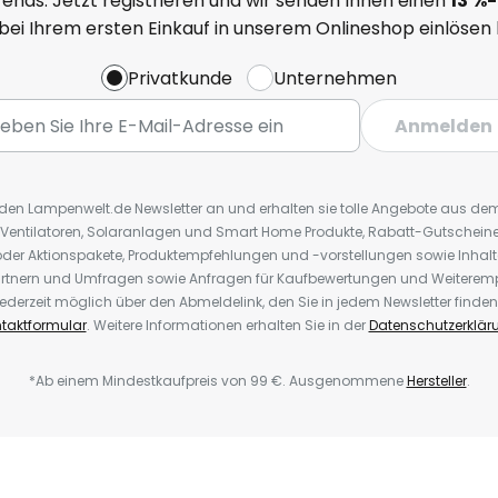
ends. Jetzt registrieren und wir senden Ihnen einen
13
%
-
 bei Ihrem ersten Einkauf in unserem Onlineshop einlösen
Privatkunde
Unternehmen
Anmelden
r den Lampenwelt.de Newsletter an und erhalten sie tolle Angebote aus d
 Ventilatoren, Solaranlagen und Smart Home Produkte, Rabatt-Gutscheine,
der Aktionspakete, Produktempfehlungen und -vorstellungen sowie Inhal
rtnern und Umfragen sowie Anfragen für Kaufbewertungen und Weiteremp
ederzeit möglich über den Abmeldelink, den Sie in jedem Newsletter finden
taktformular
. Weitere Informationen erhalten Sie in der
Datenschutzerklär
*Ab einem Mindestkaufpreis von 99 €. Ausgenommene
Hersteller
.