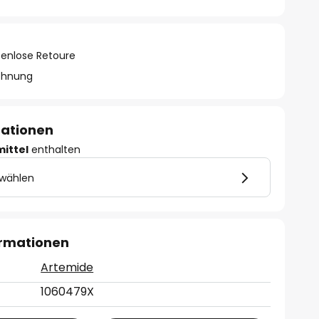
tenlose Retoure
chnung
mationen
mittel
enthalten
 wählen
ormationen
Artemide
1060479X