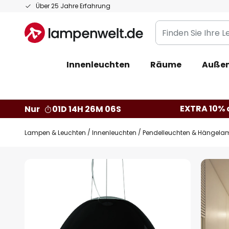
Zum
Über 25 Jahre Erfahrung
Inhalt
Finden
springen
Sie
Ihre
Innenleuchten
Räume
Außen
Leuchte...
EXTRA 10% a
Nur
01D 14H 26M 05S
Lampen & Leuchten
Innenleuchten
Pendelleuchten & Hängela
Zum
Ende
der
Bildgalerie
springen