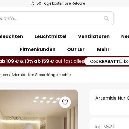
50 Tage kostenlose Retoure
Suche
leuchten
Leuchtmittel
Ventilatoren
Ne
Firmenkunden
OUTLET
Mehr
b 109 € & 13% ab 159 €
auf fast alles
Code:
RABATT
ko
mpen
Artemide Nur Gloss Hängeleuchte
Artemide Nur 
inkl. MwSt.