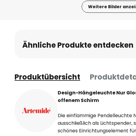
Weitere Bilder anze
Zum
Anfang
der
Bildgalerie
Ähnliche Produkte entdecken
springen
Produktübersicht
Produktdeta
Design-Hängeleuchte Nur Glo
offenem Schirm
Die einflammige Pendelleuchte Nu
ausschließlich als Lichtspender, 
schönes Einrichtungselement für 