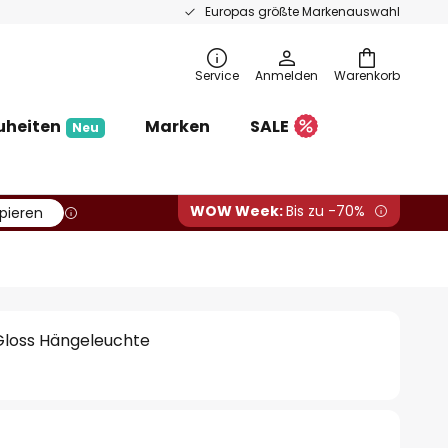
Europas größte Markenauswahl
Service
Anmelden
Warenkorb
uheiten
Marken
SALE
Neu
WOW Week:
Bis zu -70%
pieren
Gloss Hängeleuchte