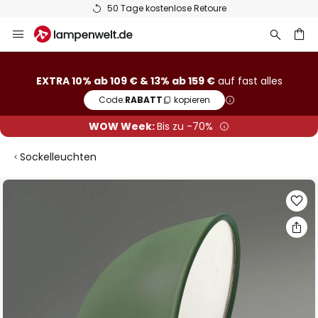
50 Tage kostenlose Retoure
Zum
Inhalt
springen
he
EXTRA 10% ab 109 € & 13% ab 159 €
auf fast alles
Code:
RABATT
kopieren
WOW Week:
Bis zu -70%
Sockelleuchten
Zum
Ende
der
Bildgalerie
springen