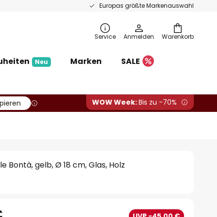
Europas größte Markenauswahl
Service
Anmelden
Warenkorb
uheiten
Marken
SALE
Neu
WOW Week:
Bis zu -70%
pieren
e Bontà, gelb, Ø 18 cm, Glas, Holz
€
UVP -45,00 €