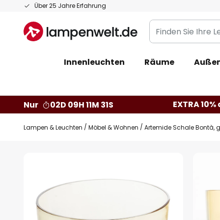
Zum
Über 25 Jahre Erfahrung
Inhalt
Finden
springen
Sie
Ihre
Innenleuchten
Räume
Außen
Leuchte...
EXTRA 10% a
Nur
02D 09H 11M 30S
Lampen & Leuchten
Möbel & Wohnen
Artemide Schale Bontà, ge
Zum
Ende
der
Bildgalerie
springen