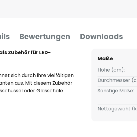
ils
Bewertungen
Downloads
als Zubehör für LED-
Maße
Höhe (cm):
et sich durch ihre vielfältigen
Durchmesser (c
anten aus. Mit diesem Zubehör
lasschüssel oder Glasschale
Sonstige Maße:
 Die Schüssel kann auch
te genutzt werden. Der
Nettogewicht (k
olz gewährleistet einen
sel auch als einzelnes Element
Snacks gefüllt werden kann.