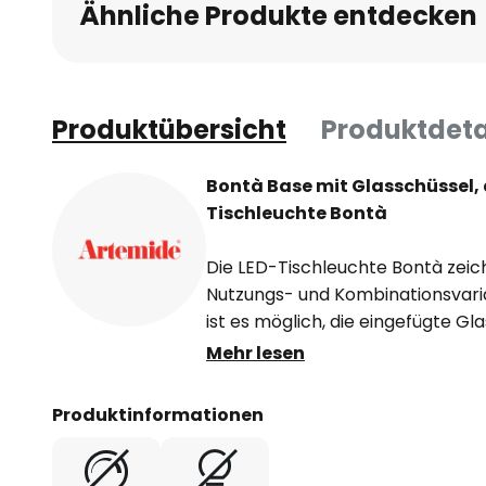
Ähnliche Produkte entdecken
Produktübersicht
Produktdeta
Bontà Base mit Glasschüssel, 
Tischleuchte Bontà
Die LED-Tischleuchte Bontà zeichn
Nutzungs- und Kombinationsvari
ist es möglich, die eingefügte G
auszutauschen oder zu variieren.
Mehr lesen
unabhängig von der Bontà-Leuch
mitgelieferte Fuß aus dunklem H
Produktinformationen
sicheren Stand, sodass die Schüs
auf dem Tisch platziert und mit 