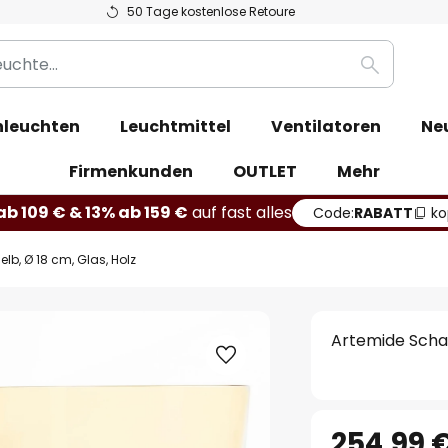
50 Tage kostenlose Retoure
Suche
leuchten
Leuchtmittel
Ventilatoren
Ne
Firmenkunden
OUTLET
Mehr
b 109 € & 13% ab 159 €
auf fast alles
Code:
RABATT
ko
lb, Ø 18 cm, Glas, Holz
Artemide Schal
254,99 