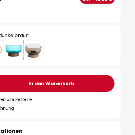
 dunkelbraun
In den Warenkorb
tenlose Retoure
chnung
mationen