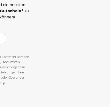
d die neusten
Gutschein*
zu,
 können!
em Sortiment Lampen
 Produktpreis-
te von möglichen
fehlungen. Eine
 oder über unser
ung
.