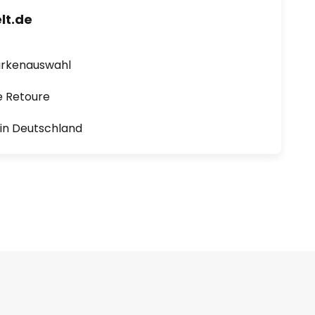
lt.de
arkenauswahl
e Retoure
1 in Deutschland