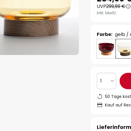
UVP
299,99 €
inkl. MwSt.
Farbe:
gelb /
1
50 Tage kos
Kauf auf Re
Lieferinfor