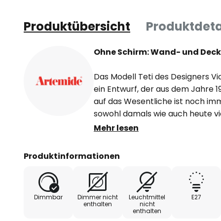
Produktübersicht
Produktdeta
Ohne Schirm: Wand- und Deck
Das Modell Teti des Designers Vic
ein Entwurf, der aus dem Jahre 
auf das Wesentliche ist noch imm
sowohl damals wie auch heute vi
Wandleuchte Teti besteht im Gru
Mehr lesen
einer kreisförmigen Verkleidun
Polycarbonat - ein passendes Leu
Produktinformationen
Natürlich ist bei einer Leuchte 
man ein dekoratives Leuchtmitte
der gesamten Leuchte zu wahre
Dimmbar
Dimmer nicht
Leuchtmittel
E27
enthalten
nicht
enthalten
Teti kann sowohl als Wand- wie 