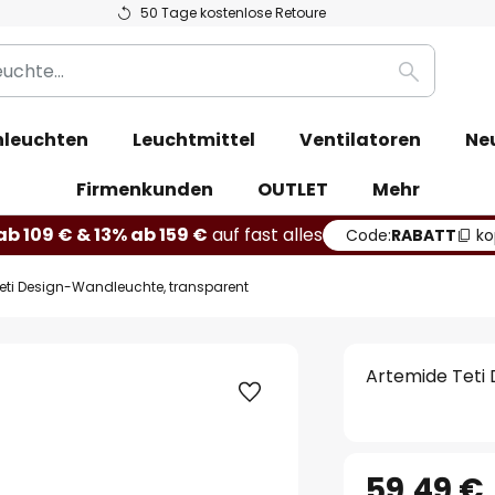
50 Tage kostenlose Retoure
Suche
leuchten
Leuchtmittel
Ventilatoren
Ne
Firmenkunden
OUTLET
Mehr
b 109 € & 13% ab 159 €
auf fast alles
Code:
RABATT
ko
eti Design-Wandleuchte, transparent
Artemide Teti
59,49 €