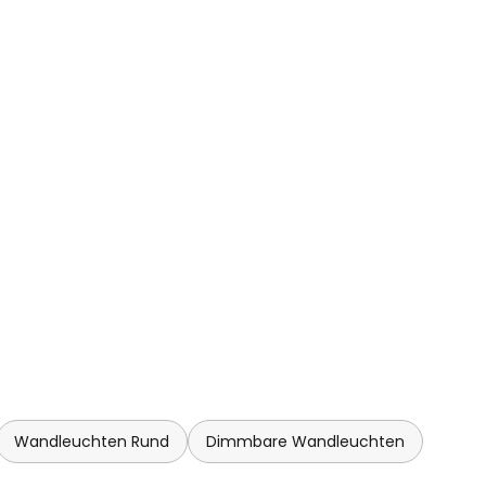
tammt von dem Designer und
 neben seiner Arbeit als
ig war. Vico Magistretti hat zu
beitet. Dort ist auch die Wand-
den. Artemide gehört zu den
leuchten-Herstellern. Eigene
turen und ein eigenes
trum bilden neben den
r den Erfolg von Artemide.
Wandleuchten Rund
Dimmbare Wandleuchten