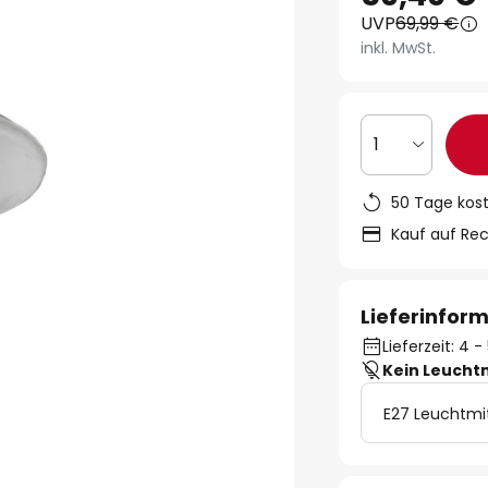
UVP
69,99 €
inkl. MwSt.
1
50 Tage kos
Kauf auf Re
Lieferinfor
Lieferzeit: 4
Kein Leucht
E27 Leuchtmi