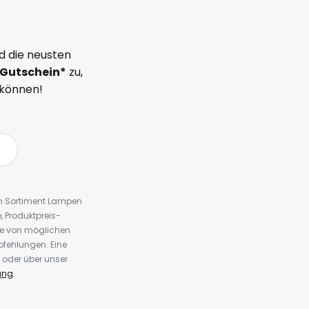
d die neusten
Gutschein*
zu,
 können!
em Sortiment Lampen
 Produktpreis-
te von möglichen
fehlungen. Eine
 oder über unser
ung
.