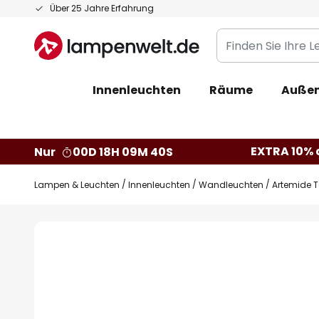
Zum
Über 25 Jahre Erfahrung
Inhalt
Finden
springen
Sie
Ihre
Innenleuchten
Räume
Außen
Leuchte...
EXTRA 10% a
Nur
00D 18H 09M 39S
Lampen & Leuchten
Innenleuchten
Wandleuchten
Artemide T
Zum
Ende
der
Bildgalerie
springen