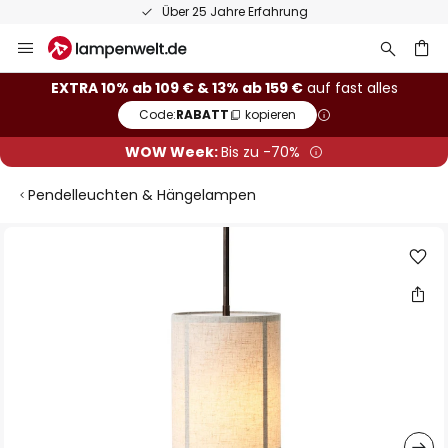
Über 25 Jahre Erfahrung
Zum
Inhalt
springen
he
EXTRA 10% ab 109 € & 13% ab 159 €
auf fast alles
Code:
RABATT
kopieren
WOW Week:
Bis zu -70%
Pendelleuchten & Hängelampen
Zum
Ende
der
Bildgalerie
springen