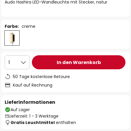
springen
Audo Hashira LED-Wandleuchte mit Stecker, natur
Farbe:
creme
In den Warenkorb
1
50 Tage kostenlose Retoure
Kauf auf Rechnung
Lieferinformationen
Auf Lager
Lieferzeit: 1 - 3 Werktage
Gratis Leuchtmittel
enthalten