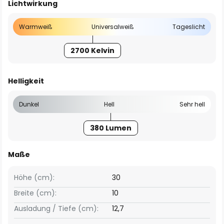
Lichtwirkung
Warmweiß
Universalweiß
Tageslicht
2700 Kelvin
Helligkeit
Dunkel
Hell
Sehr hell
380 Lumen
Maße
Höhe (cm):
30
Breite (cm):
10
Ausladung / Tiefe (cm):
12,7