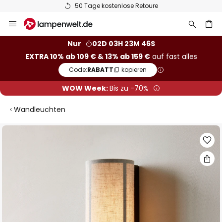
Europas größte Markenauswahl
Zum
Inhalt
springen
he
Nur
02D 03H 23M 46S
EXTRA 10% ab 109 € & 13% ab 159 €
auf fast alles
Code:
RABATT
kopieren
WOW Week:
Bis zu -70%
Wandleuchten
Zum
Ende
der
Bildgalerie
springen