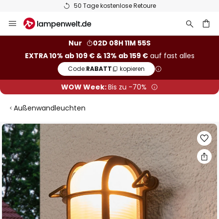
50 Tage kostenlose Retoure
Zum
Inhalt
springen
he
Nur
02D 08H 11M 54S
EXTRA 10% ab 109 € & 13% ab 159 €
auf fast alles
Code:
RABATT
kopieren
WOW Week:
Bis zu -70%
Außenwandleuchten
Zum
Ende
der
Bildgalerie
springen