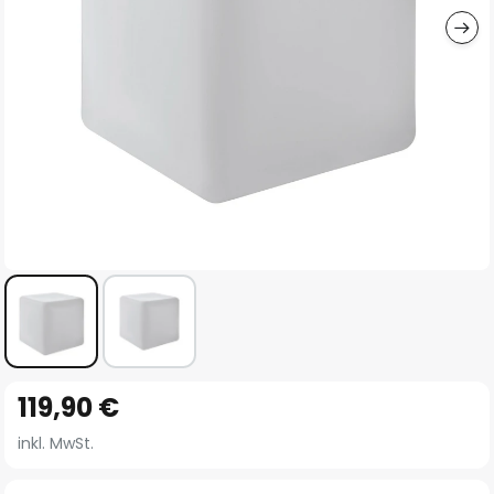
Zum
119,90 €
Anfang
der
inkl. MwSt.
Bildgalerie