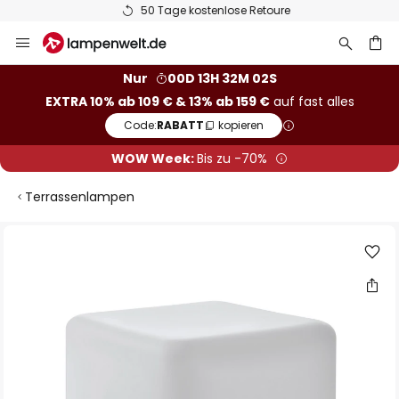
50 Tage kostenlose Retoure
Zum
Inhalt
springen
he
Nur
00D 13H 32M 02S
EXTRA 10% ab 109 € & 13% ab 159 €
auf fast alles
Code:
RABATT
kopieren
WOW Week:
Bis zu -70%
Terrassenlampen
Zum
Ende
der
Bildgalerie
springen