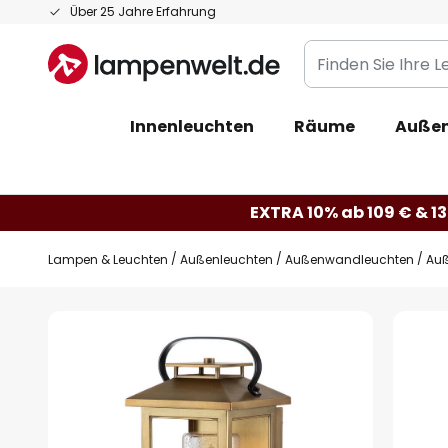
Zum
Über 25 Jahre Erfahrung
Inhalt
Finden
springen
Sie
Ihre
Innenleuchten
Räume
Außen
Leuchte...
EXTRA 10% ab 109 € & 13
Lampen & Leuchten
Außenleuchten
Außenwandleuchten
Auß
Zum
Ende
der
Bildgalerie
springen