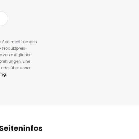
em Sortiment Lampen
 Produktpreis-
te von möglichen
fehlungen. Eine
 oder über unser
ung
.
Seiteninfos