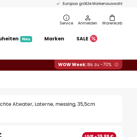
Europas größte Markenauswahl
Service
Anmelden
Warenkorb
uheiten
Marken
SALE
Neu
WOW Week:
Bis zu -70%
hte Atwater, Laterne, messing, 35,5cm
€
UVP -39,99 €