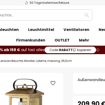
50 Tage kostenlose Retoure
Suche
leuchten
Leuchtmittel
Ventilatoren
Ne
Firmenkunden
OUTLET
Mehr
% ab 159 €
auf fast alles
Code:
RABATT
kopieren
enwandleuchte Atwater, Laterne, messing, 35,5cm
Außenwandleuc
209,90 