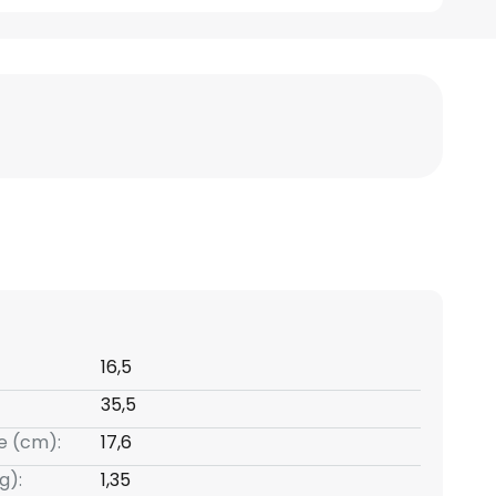
16,5
35,5
e (cm):
17,6
g):
1,35