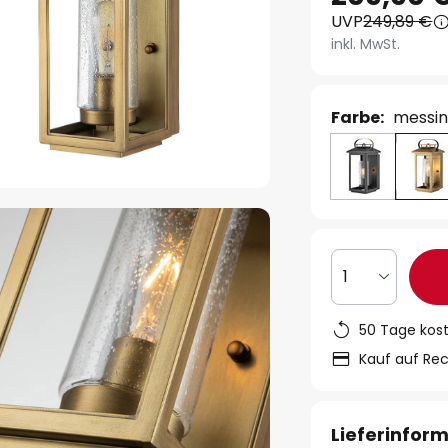
UVP
249,89 €
inkl. MwSt.
Farbe:
messin
1
50 Tage kos
Kauf auf Re
Lieferinfor