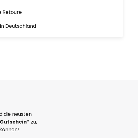
e Retoure
1 in Deutschland
d die neusten
Gutschein*
zu,
 können!