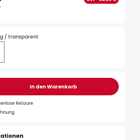
g / transparent
In den Warenkorb
tenlose Retoure
chnung
mationen