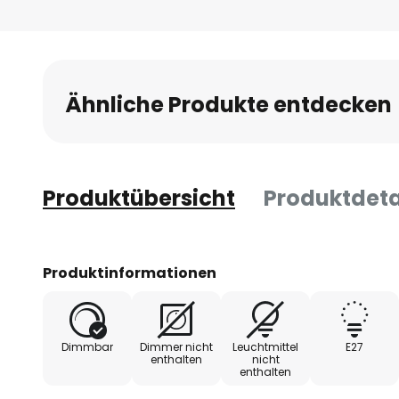
Anfang
der
Bildgalerie
springen
Ähnliche Produkte entdecken
Produktübersicht
Produktdeta
Produktinformationen
Dimmbar
Dimmer nicht
Leuchtmittel
E27
enthalten
nicht
enthalten