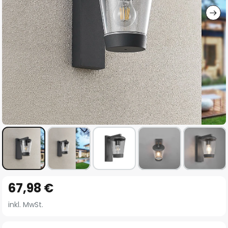
Zum
67,98 €
Anfang
der
inkl. MwSt.
Bildgalerie