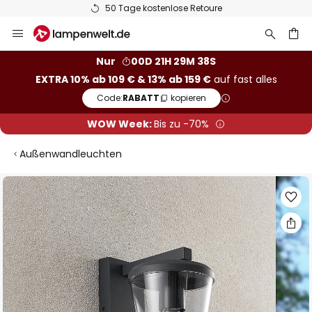
50 Tage kostenlose Retoure
Zum
Inhalt
springen
he
Nur
00D 21H 29M 37S
EXTRA 10% ab 109 € & 13% ab 159 €
auf fast alles
Code:
RABATT
kopieren
WOW Week:
Bis zu -70%
Außenwandleuchten
Zum
Ende
der
Bildgalerie
springen