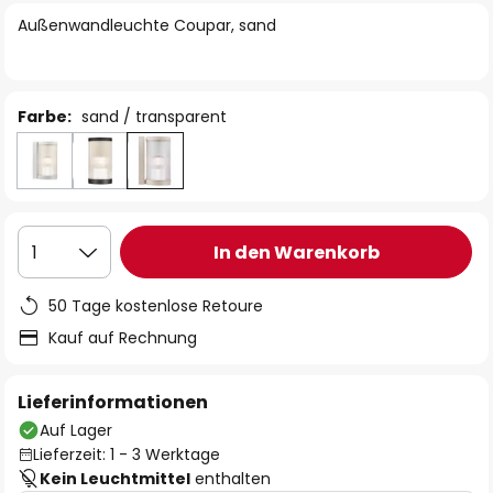
springen
Außenwandleuchte Coupar, sand
Farbe:
sand / transparent
In den Warenkorb
1
50 Tage kostenlose Retoure
Kauf auf Rechnung
Lieferinformationen
Auf Lager
Lieferzeit: 1 - 3 Werktage
Kein Leuchtmittel
enthalten