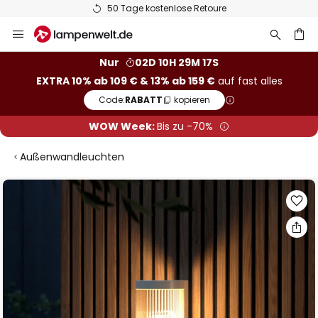
50 Tage kostenlose Retoure
Zum
Inhalt
springen
he
Nur
02D 10H 29M 17S
EXTRA 10% ab 109 € & 13% ab 159 €
auf fast alles
Code:
RABATT
kopieren
WOW Week:
Bis zu -70%
Außenwandleuchten
Zum
Ende
der
Bildgalerie
springen