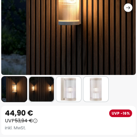
Zum
44,90 €
UVP -16%
Anfang
UVP
53,94 €
der
inkl. MwSt.
Bildgalerie