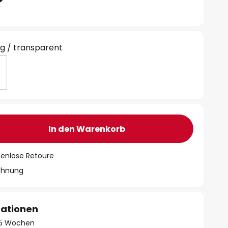
g / transparent
In den Warenkorb
tenlose Retoure
chnung
mationen
- 5 Wochen