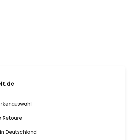
lt.de
arkenauswahl
e Retoure
1 in Deutschland