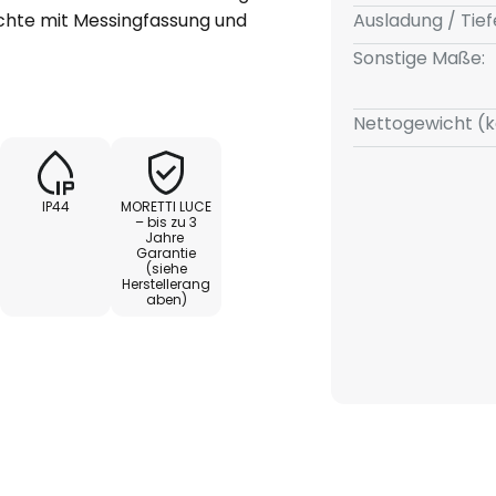
uchte mit Messingfassung und
Ausladung / Tief
nbeleuchtet jede Fassade auf.
Sonstige Maße:
 eine lange Haltbarkeit, was
eständigkeit zurückzuführen ist,
Nettogewicht (k
Meeresnähe befindliche
pender macht.
IP44
MORETTI LUCE
sch aufgetragen, wodurch es
– bis zu 3
Jahre
en zu leichten
Garantie
n.
(siehe
Herstellerang
aben)