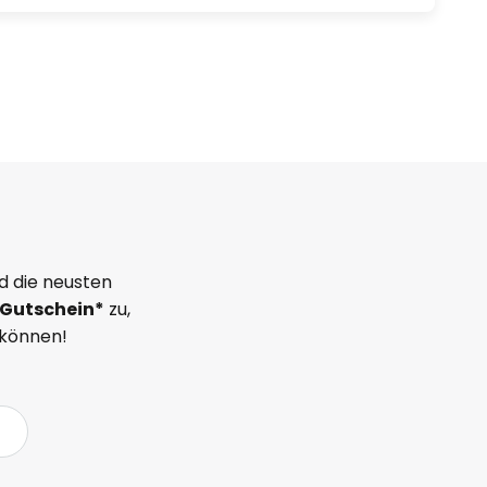
d die neusten
Gutschein*
zu,
 können!