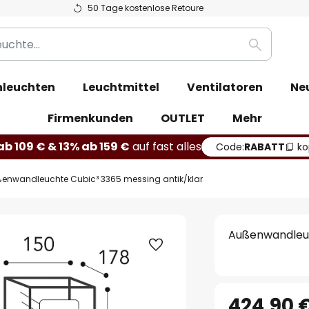
50 Tage kostenlose Retoure
Suche
leuchten
Leuchtmittel
Ventilatoren
Ne
Firmenkunden
OUTLET
Mehr
b 109 € & 13% ab 159 €
auf fast alles
Code:
RABATT
ko
enwandleuchte Cubic³ 3365 messing antik/klar
Außenwandleuc
424,90 