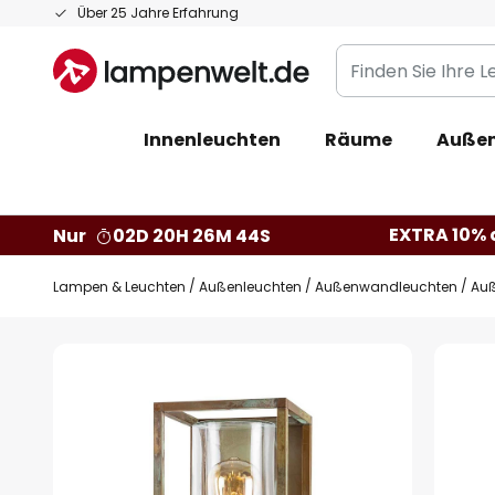
Zum
Über 25 Jahre Erfahrung
Inhalt
Finden
springen
Sie
Ihre
Innenleuchten
Räume
Außen
Leuchte...
EXTRA 10% a
Nur
02D 20H 26M 43S
Lampen & Leuchten
Außenleuchten
Außenwandleuchten
Auß
Zum
Ende
der
Bildgalerie
springen