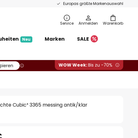
Europas größte Markenauswahl
Service
Anmelden
Warenkorb
uheiten
Marken
SALE
Neu
WOW Week:
Bis zu -70%
pieren
hte Cubic³ 3365 messing antik/klar
€