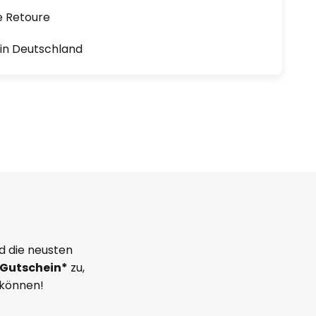
e Retoure
1 in Deutschland
d die neusten
Gutschein*
zu,
 können!