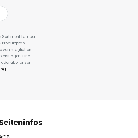
em Sortiment Lampen
 Produktpreis-
te von möglichen
fehlungen. Eine
 oder über unser
ung
.
Seiteninfos
AGB