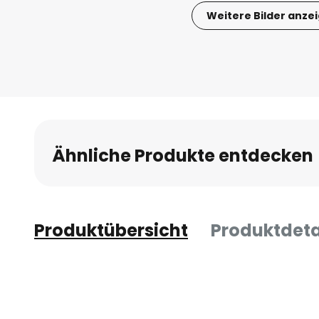
Weitere Bilder anze
Zum
Anfang
der
Bildgalerie
springen
Ähnliche Produkte entdecken
Produktübersicht
Produktdeta