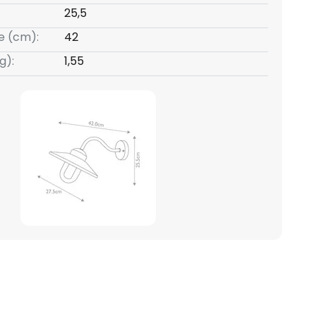
25,5
e (cm):
42
g):
1,55