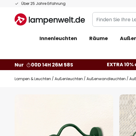
Zum
Über 25 Jahre Erfahrung
Inhalt
Finden
springen
Sie
Ihre
Innenleuchten
Räume
Außen
Leuchte...
EXTRA 10% a
Nur
00D 14H 26M 57S
Lampen & Leuchten
Außenleuchten
Außenwandleuchten
Auß
Zum
Ende
der
Bildgalerie
springen