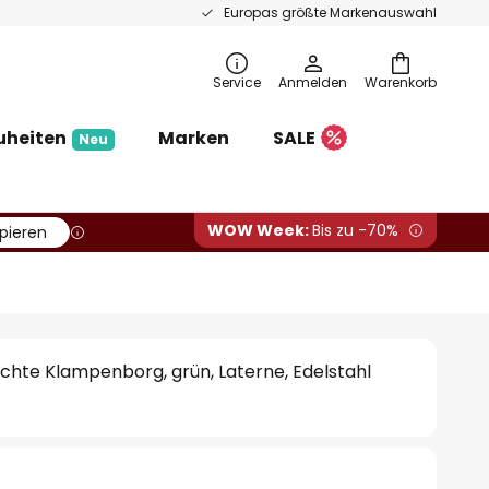
Europas größte Markenauswahl
Service
Anmelden
Warenkorb
uheiten
Marken
SALE
Neu
WOW Week:
Bis zu -70%
pieren
hte Klampenborg, grün, Laterne, Edelstahl