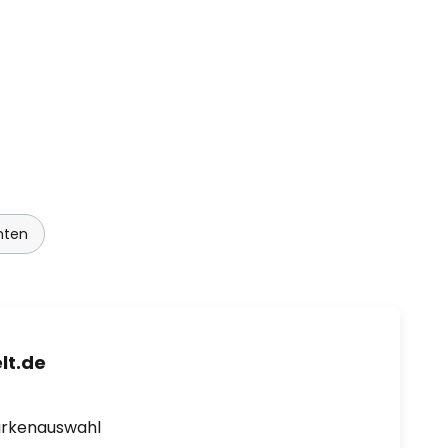
hten
lt.de
arkenauswahl