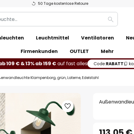
50 Tage kostenlose Retoure
Suche
leuchten
Leuchtmittel
Ventilatoren
Ne
Firmenkunden
OUTLET
Mehr
b 109 € & 13% ab 159 €
auf fast alles
Code:
RABATT
ko
enwandleuchte Klampenborg, grün, Laterne, Edelstahl
Außenwandleuc
113,05 €