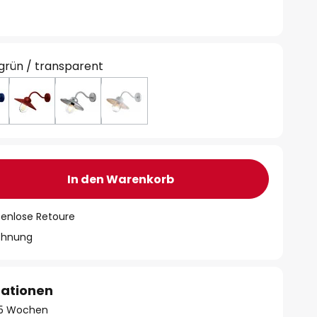
grün / transparent
In den Warenkorb
tenlose Retoure
chnung
mationen
- 5 Wochen