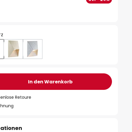
rz
In den Warenkorb
tenlose Retoure
chnung
mationen