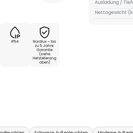
Ausladung / Tief
Nettogewicht (k
IP54
Nordlux – bis
zu 5 Jahre
Garantie
(siehe
Herstellerang
aben)
ndleuchten
Schwarze Außenleuchten
Moderne Außenl