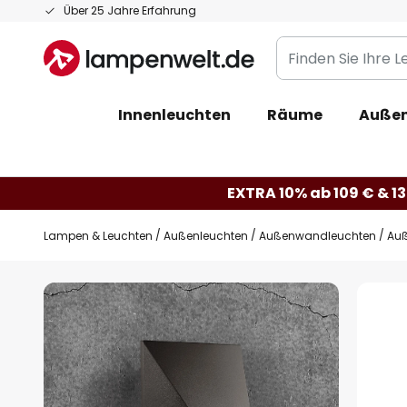
Zum
Über 25 Jahre Erfahrung
Inhalt
Finden
springen
Sie
Ihre
Innenleuchten
Räume
Außen
Leuchte...
EXTRA 10% ab 109 € & 13
Lampen & Leuchten
Außenleuchten
Außenwandleuchten
Auß
Zum
Ende
der
Bildgalerie
springen