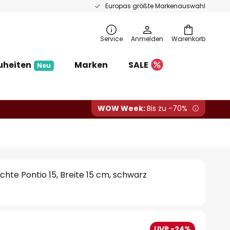
Europas größte Markenauswahl
Service
Anmelden
Warenkorb
uheiten
Marken
SALE
Neu
WOW Week:
Bis zu -70%
te Pontio 15, Breite 15 cm, schwarz
UVP -24%