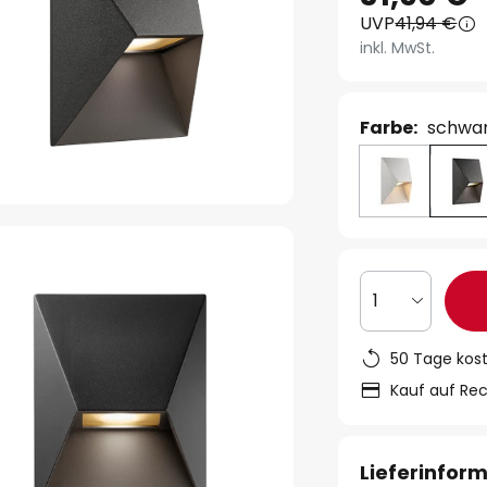
UVP
41,94 €
inkl. MwSt.
Farbe:
schwa
1
50 Tage kos
Kauf auf Re
Lieferinfor