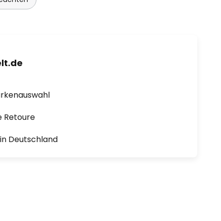
lt.de
arkenauswahl
e Retoure
1 in Deutschland