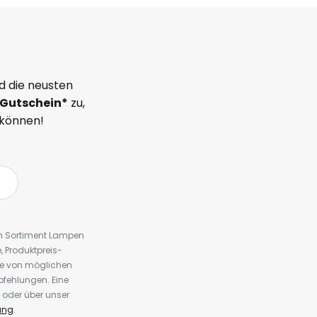
d die neusten
Gutschein*
zu,
 können!
em Sortiment Lampen
 Produktpreis-
te von möglichen
fehlungen. Eine
 oder über unser
ung
.