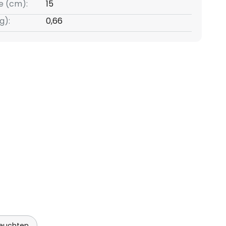
e (cm):
15
g):
0,66
euchten