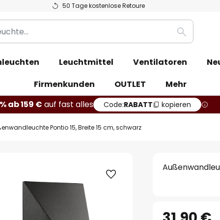
50 Tage kostenlose Retoure
Suche
leuchten
Leuchtmittel
Ventilatoren
Ne
Firmenkunden
OUTLET
Mehr
% ab 159 €
auf fast alles
Code:
RABATT
kopieren
enwandleuchte Pontio 15, Breite 15 cm, schwarz
Außenwandleuch
31,90 €