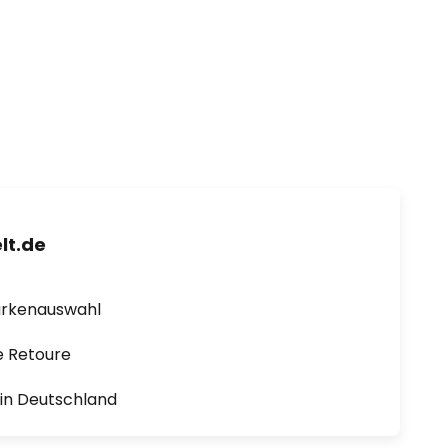
lt.de
arkenauswahl
e Retoure
1 in Deutschland