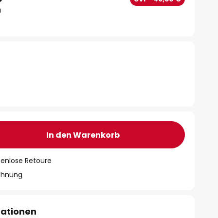
In den Warenkorb
tenlose Retoure
chnung
mationen