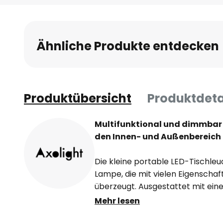
Ähnliche Produkte entdecken
Produktübersicht
Produktdeta
Multifunktional und dimmbar -
den Innen- und Außenbereich
Die kleine portable LED-Tischleu
Lampe, die mit vielen Eigenscha
überzeugt. Ausgestattet mit ei
eleganten Design, kann sie im In
Mehr lesen
eingesetzt werden. Sie ist mit w