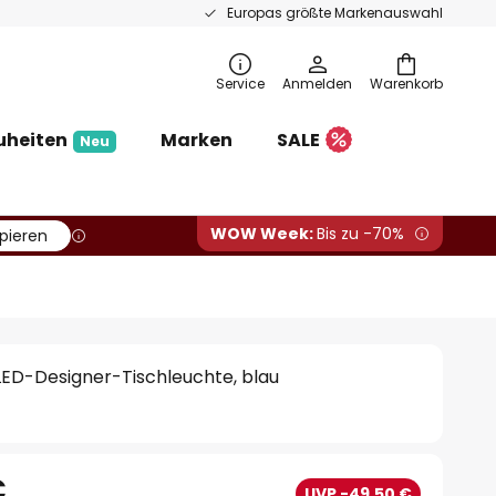
Europas größte Markenauswahl
Service
Anmelden
Warenkorb
uheiten
Marken
SALE
Neu
WOW Week:
Bis zu -70%
pieren
 LED-Designer-Tischleuchte, blau
€
UVP -49,50 €