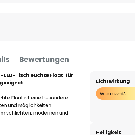
ils
Bewertungen
 LED-Tischleuchte Float, für
Lichtwirkung
 geeignet
Warmweiß
chte Float ist eine besondere
ften und Möglichkeiten
nem schlichten, modernen und
nen- wie Außenbereich flexibel
iederaufladbaren sowie
Helligkeit