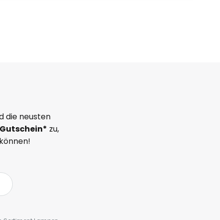
d die neusten
Gutschein*
zu,
 können!