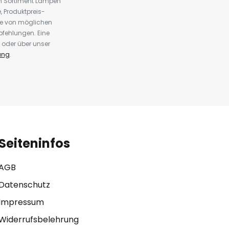
em Sortiment Lampen
 Produktpreis-
te von möglichen
fehlungen. Eine
 oder über unser
ung
.
Seiteninfos
AGB
Datenschutz
Impressum
Widerrufsbelehrung