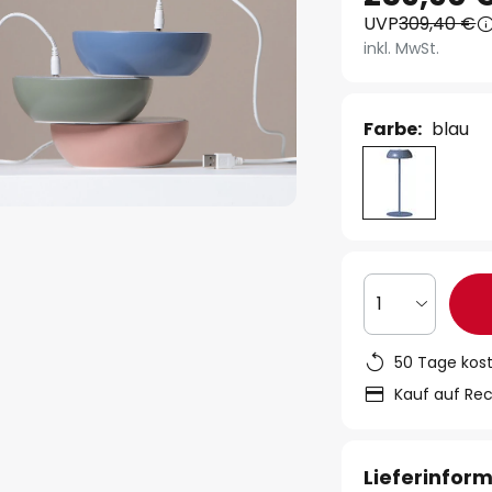
UVP
309,40 €
inkl. MwSt.
Farbe:
blau
1
50 Tage kos
Kauf auf Re
Lieferinfor