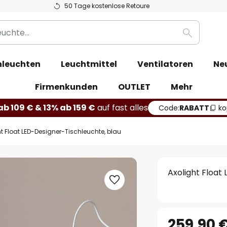
50 Tage kostenlose Retoure
Suche
leuchten
Leuchtmittel
Ventilatoren
Ne
Firmenkunden
OUTLET
Mehr
b 109 € & 13% ab 159 €
auf fast alles
Code:
RABATT
ko
t Float LED-Designer-Tischleuchte, blau
Axolight Float
259,90 