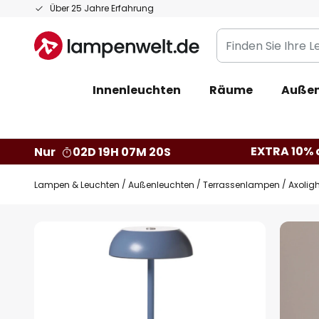
Zum
Über 25 Jahre Erfahrung
Inhalt
Finden
springen
Sie
Ihre
Innenleuchten
Räume
Außen
Leuchte...
EXTRA 10% a
Nur
02D 19H 07M 19S
Lampen & Leuchten
Außenleuchten
Terrassenlampen
Axoligh
Zum
Ende
der
Bildgalerie
springen