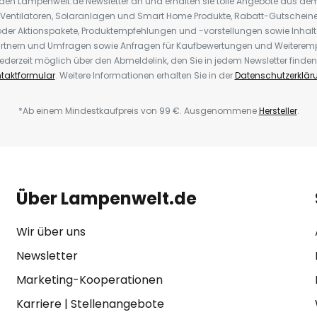
r den Lampenwelt.de Newsletter an und erhalten sie tolle Angebote aus d
 Ventilatoren, Solaranlagen und Smart Home Produkte, Rabatt-Gutscheine,
der Aktionspakete, Produktempfehlungen und -vorstellungen sowie Inhal
rtnern und Umfragen sowie Anfragen für Kaufbewertungen und Weiteremp
ederzeit möglich über den Abmeldelink, den Sie in jedem Newsletter finden
taktformular
. Weitere Informationen erhalten Sie in der
Datenschutzerklär
*Ab einem Mindestkaufpreis von 99 €. Ausgenommene
Hersteller
.
Über Lampenwelt.de
Wir über uns
Newsletter
Marketing-Kooperationen
Karriere
|
Stellenangebote