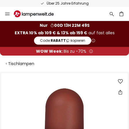
Über 25 Jahre Erfahrung
Zum
Inhalt
springen
he
Nur
00D 13H 22M 48S
EXTRA 10% ab 109 € & 13% ab 159 €
auf fast alles
Code:
RABATT
kopieren
WOW Week:
Bis zu -70%
Tischlampen
Zum
Ende
der
Bildgalerie
springen