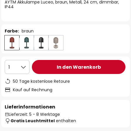
springen
AYTM Akkulampe Luceo, braun, Metall, 24 cm, dimmbar,
IP44
Farbe:
braun
In den Warenkorb
1
50 Tage kostenlose Retoure
Kauf auf Rechnung
Lieferinformationen
Lieferzeit: 5 - 8 Werktage
Gratis Leuchtmittel
enthalten