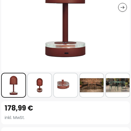
Zum
178,99 €
Anfang
der
inkl. MwSt.
Bildgalerie