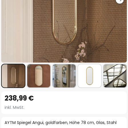
Zum
238,99 €
Anfang
der
inkl. MwSt.
Bildgalerie
springen
AYTM Spiegel Angui, goldfarben, Höhe 78 cm, Glas, Stahl