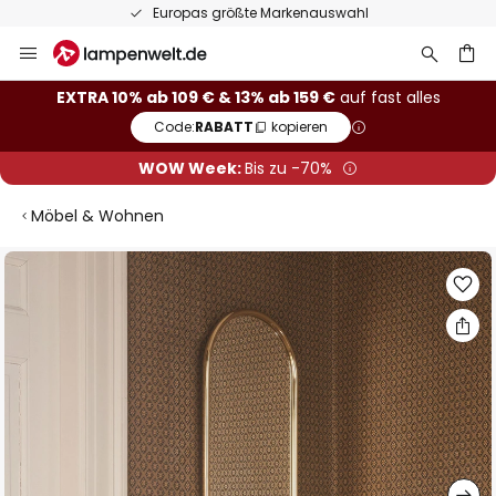
Europas größte Markenauswahl
Zum
Inhalt
springen
he
EXTRA 10% ab 109 € & 13% ab 159 €
auf fast alles
Code:
RABATT
kopieren
WOW Week:
Bis zu -70%
Möbel & Wohnen
Zum
Ende
der
Bildgalerie
springen