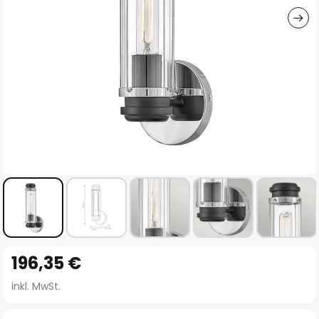
Zum
196,35 €
Anfang
der
inkl. MwSt.
Bildgalerie