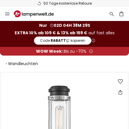
50 Tage kostenlose Retoure
Zum
Inhalt
springen
he
Nur
02D 04H 38M 29S
EXTRA 10% ab 109 € & 13% ab 159 €
auf fast alles
Code:
RABATT
kopieren
WOW Week:
Bis zu -70%
Wandleuchten
Zum
Ende
der
Bildgalerie
springen