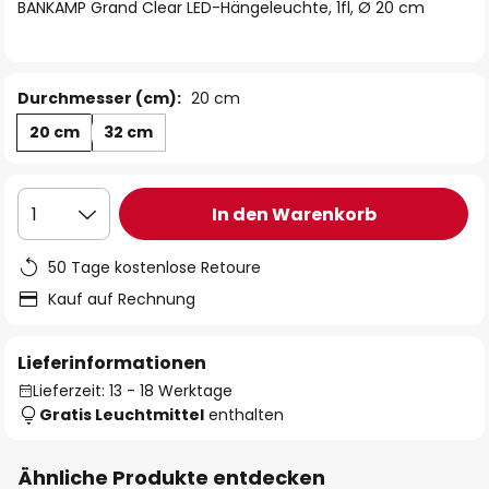
springen
BANKAMP Grand Clear LED-Hängeleuchte, 1fl, Ø 20 cm
Durchmesser (cm):
20 cm
20 cm
32 cm
In den Warenkorb
1
50 Tage kostenlose Retoure
Kauf auf Rechnung
Lieferinformationen
Lieferzeit: 13 - 18 Werktage
Gratis Leuchtmittel
enthalten
Ähnliche Produkte entdecken