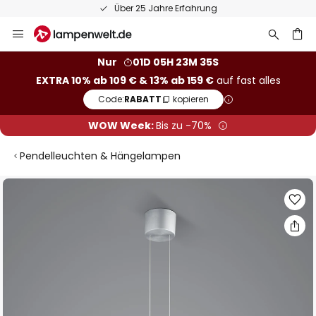
Über 25 Jahre Erfahrung
Zum
Inhalt
springen
he
Nur
01D 05H 23M 34S
EXTRA 10% ab 109 € & 13% ab 159 €
auf fast alles
Code:
RABATT
kopieren
WOW Week:
Bis zu -70%
Pendelleuchten & Hängelampen
Zum
Ende
der
Bildgalerie
springen