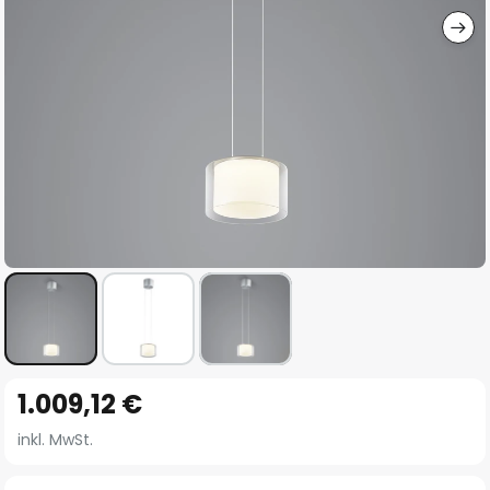
Zum
1.009,12 €
Anfang
der
inkl. MwSt.
Bildgalerie