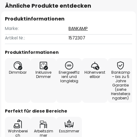
Ähnliche Produkte entdecken
Produktinformationen
Marke:
BANKAMP
Artikel Nr.:
1572307
Produktinformationen
Dimmbar
Inklusive
Energieeffiz
Höhenverst
Bankamp
Dimmer
ient und
ellbar
– bis zu 5
langlebig
Jahre
Garantie
(siehe
Herstellera
ngaben)
Perfekt für diese Bereiche
Wohnberei
Arbeitszim
Esszimmer
ch
mer