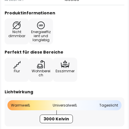
Produktinformationen
Nicht
Energieeffiz
dimmbar
ient und
langlebig
Perfekt für diese Bereiche
Flur
Wohnberei
Esszimmer
ch
Lichtwirkung
Warmweiß
Universalweiß
Tageslicht
3000 Kelvin