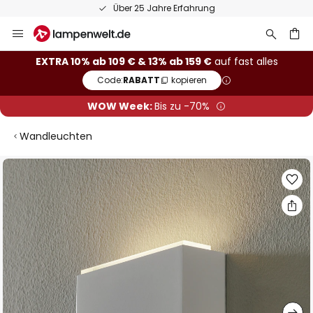
Über 25 Jahre Erfahrung
Zum
Inhalt
springen
he
EXTRA 10% ab 109 € & 13% ab 159 €
auf fast alles
Code:
RABATT
kopieren
WOW Week:
Bis zu -70%
Wandleuchten
Zum
Ende
der
Bildgalerie
springen