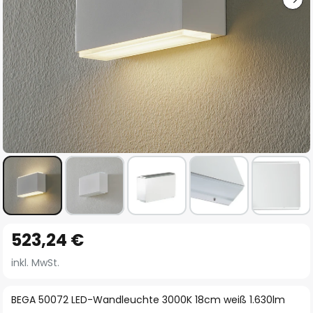
Zum
523,24 €
Anfang
der
inkl. MwSt.
Bildgalerie
springen
BEGA 50072 LED-Wandleuchte 3000K 18cm weiß 1.630lm