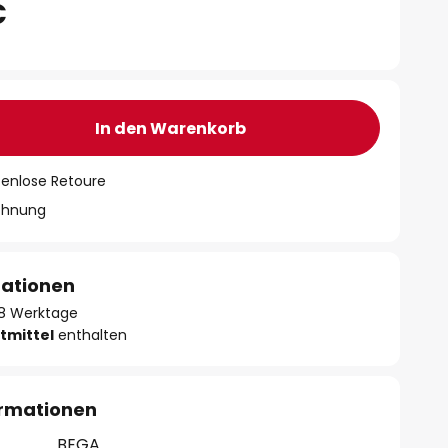
€
In den Warenkorb
tenlose Retoure
chnung
mationen
- 8 Werktage
tmittel
enthalten
ormationen
BEGA