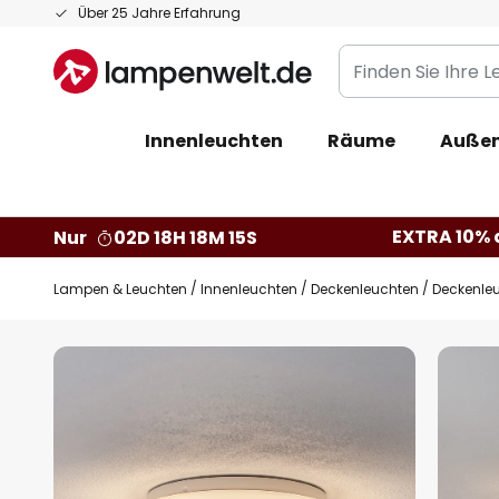
Zum
Über 25 Jahre Erfahrung
Inhalt
Finden
springen
Sie
Ihre
Innenleuchten
Räume
Außen
Leuchte...
EXTRA 10% a
Nur
02D 18H 18M 14S
Lampen & Leuchten
Innenleuchten
Deckenleuchten
Deckenle
Zum
Ende
der
Bildgalerie
springen