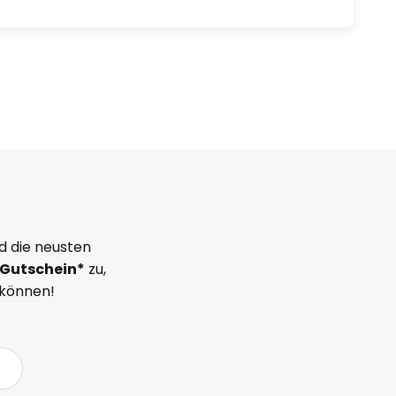
d die neusten
Gutschein*
zu,
 können!