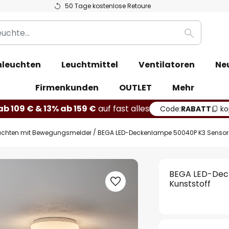
50 Tage kostenlose Retoure
Suche
leuchten
Leuchtmittel
Ventilatoren
Ne
Firmenkunden
OUTLET
Mehr
b 109 € & 13% ab 159 €
auf fast alles
Code:
RABATT
ko
uchten mit Bewegungsmelder
BEGA LED-Deckenlampe 50040P K3 Sensor 
BEGA LED-Dec
Kunststoff