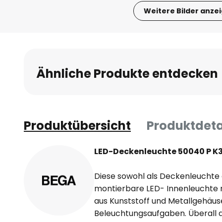
Weitere Bilder anze
Zum
Anfang
der
Bildgalerie
Ähnliche Produkte entdecken
springen
Produktübersicht
Produktdeta
LED-Deckenleuchte 50040 P K
Diese sowohl als Deckenleuchte
montierbare LED- Innenleuchte 
aus Kunststoff und Metallgehäuse 
Beleuchtungsaufgaben. Überall d