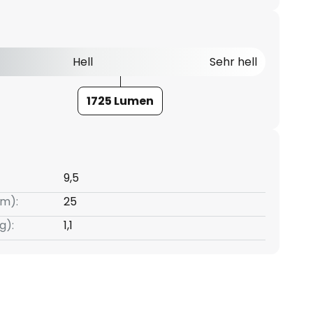
Hell
Sehr hell
1725 Lumen
9,5
m):
25
g):
1,1