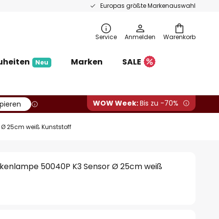
Europas größte Markenauswahl
Service
Anmelden
Warenkorb
uheiten
Marken
SALE
Neu
WOW Week:
Bis zu -70%
pieren
Ø 25cm weiß Kunststoff
kenlampe 50040P K3 Sensor Ø 25cm weiß