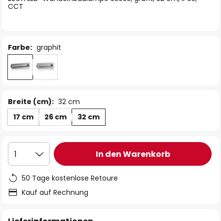
CCT
Farbe:
graphit
Breite (cm):
32 cm
17 cm
26 cm
32 cm
In den Warenkorb
1
50 Tage kostenlose Retoure
Kauf auf Rechnung