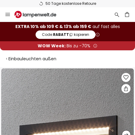
50 Tage kostenlose Retoure
Zum
Inhalt
springen
he
EXTRA 10% ab 109 € & 13% ab 159 €
auf fast alles
Code:
RABATT
kopieren
WOW Week:
Bis zu -70%
Einbauleuchten außen
Zum
Ende
der
Bildgalerie
springen