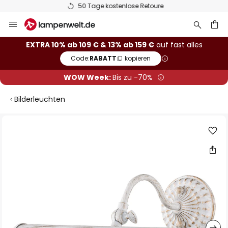
50 Tage kostenlose Retoure
Zum
Inhalt
springen
he
EXTRA 10% ab 109 € & 13% ab 159 €
auf fast alles
Code:
RABATT
kopieren
WOW Week:
Bis zu -70%
Bilderleuchten
Zum
Ende
der
Bildgalerie
springen