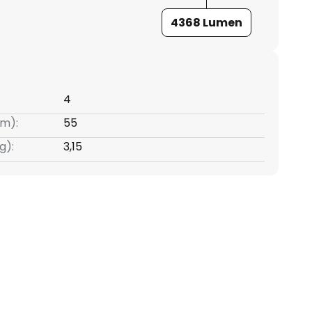
4368 Lumen
4
m):
55
g):
3,15