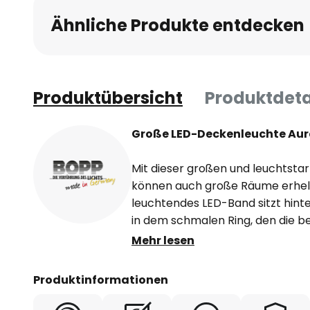
Ähnliche Produkte entdecken
Produktübersicht
Produktdeta
Große LED-Deckenleuchte Aur
Mit dieser großen und leuchtst
können auch große Räume erhel
leuchtendes LED-Band sitzt hint
in dem schmalen Ring, den die 
bilden. Dieser Ring umgibt die we
Mehr lesen
wird sehr gleichmäßig direkt abge
dringt durch den schmalen Spalt
Produktinformationen
Leuchtenmitte, erzeugt einen sc
die Leuchte in Szene. Die Leucht