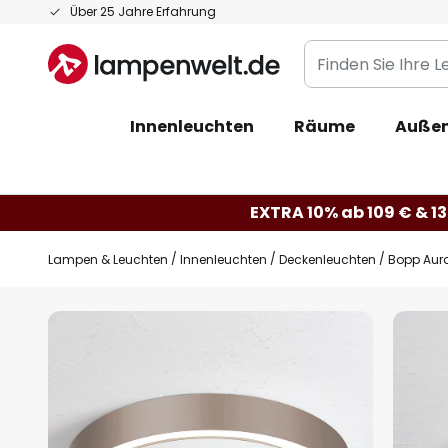
Zum
Über 25 Jahre Erfahrung
Inhalt
Finden
springen
Sie
Ihre
Innenleuchten
Räume
Außen
Leuchte...
EXTRA 10% ab 109 € & 13
Lampen & Leuchten
Innenleuchten
Deckenleuchten
Bopp Aur
Zum
Ende
der
Bildgalerie
springen