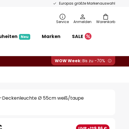
Europas größte Markenauswahl
Service
Anmelden
Warenkorb
uheiten
Marken
SALE
Neu
WOW Week:
Bis zu -70%
D-Deckenleuchte Ø 55cm weiß/taupe
€
UVP -129,86 €