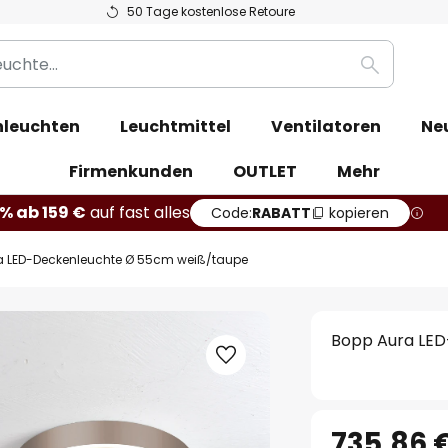
50 Tage kostenlose Retoure
Suche
leuchten
Leuchtmittel
Ventilatoren
Ne
Firmenkunden
OUTLET
Mehr
% ab 159 €
auf fast alles
Code:
RABATT
kopieren
a LED-Deckenleuchte Ø 55cm weiß/taupe
Bopp Aura LE
735,86 