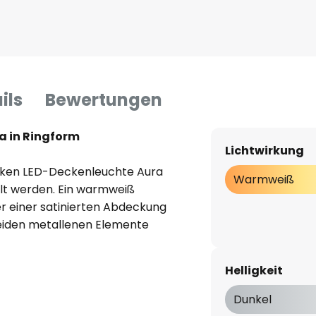
ils
Bewertungen
a in Ringform
Lichtwirkung
arken LED-Deckenleuchte Aura
Warmweiß
lt werden. Ein warmweiß
er einer satinierten Abdeckung
beiden metallenen Elemente
iße Mitte der Leuchte. Das Licht
strahlt und ein kleiner Teil
Helligkeit
 auch in Richtung der
hönen Indirekt-Effekt und setzt
Dunkel
e ist mittels externem Dimmer