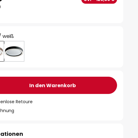
/ weiß
In den Warenkorb
tenlose Retoure
chnung
mationen