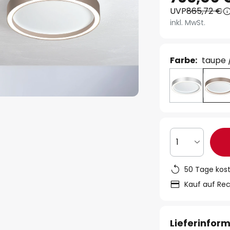
UVP
865,72 €
inkl. MwSt.
Farbe:
taupe 
1
50 Tage kos
Kauf auf Re
Lieferinfor