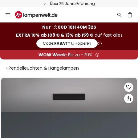
Über 25 Jahre Erfahrung
Zum
Inhalt
springen
he
Nur
00D 10H 40M 31S
EXTRA 10% ab 109 € & 13% ab 159 €
auf fast alles
Code:
RABATT
kopieren
WOW Week:
Bis zu -70%
Pendelleuchten & Hängelampen
Zum
Ende
der
Bildgalerie
springen