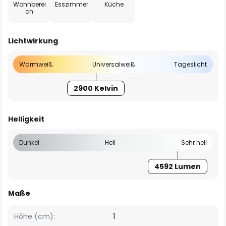
Wohnberei
Esszimmer
Küche
ch
Lichtwirkung
Warmweiß
Universalweiß
Tageslicht
2900 Kelvin
Helligkeit
Dunkel
Hell
Sehr hell
4592 Lumen
Maße
Höhe (cm):
1