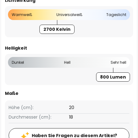
Lichtwirkung
Warmweiß
Universalweiß
Tageslicht
2700 Kelvin
Helligkeit
Dunkel
Hell
Sehr hell
800 Lumen
Maße
Höhe (cm):
20
Durchmesser (cm):
18
Haben Sie Fragen zu diesem Artikel?