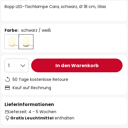
springen
Bopp LED-Tischlampe Cara, schwarz, Ø 18 cm, Glas
Farbe:
schwarz / weiß
In den Warenkorb
1
50 Tage kostenlose Retoure
Kauf auf Rechnung
Lieferinformationen
Lieferzeit: 4 - 5 Wochen
Gratis Leuchtmittel
enthalten