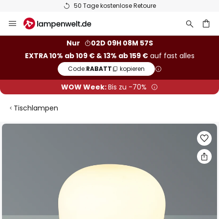
50 Tage kostenlose Retoure
Zum
Inhalt
springen
he
Nur
02D 09H 08M 56S
EXTRA 10% ab 109 € & 13% ab 159 €
auf fast alles
Code:
RABATT
kopieren
WOW Week:
Bis zu -70%
Tischlampen
Zum
Ende
der
Bildgalerie
springen