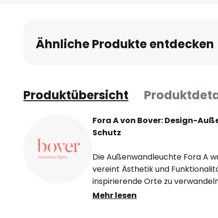
Ähnliche Produkte entdecken
Produktübersicht
Produktdeta
Fora A von Bover: Design-Au
Schutz
Die Außenwandleuchte Fora A wu
vereint Ästhetik und Funktionali
inspirierende Orte zu verwandeln.
Wandleuchte Fora A bestens geg
Mehr lesen
gerüstet und bietet gleichzeitig
Stimmung aufwertet. Fora A stra