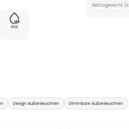
Nettogewicht (k
eflecht des Schirms aus
IP66
en
Design Außenleuchten
Dimmbare Außenleuchten