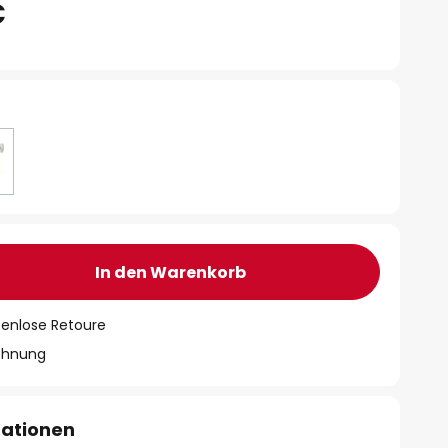
€
In den Warenkorb
tenlose Retoure
chnung
mationen