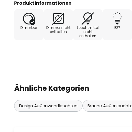
Produktinformationen
als auch rundherum durch das G
Synthetik-Gewebe ab.
Dimmbar
Dimmer nicht
Leuchtmittel
E27
- extern dimmbar
enthalten
nicht
enthalten
Ähnliche Kategorien
Design Außenwandleuchten
Braune Außenleucht