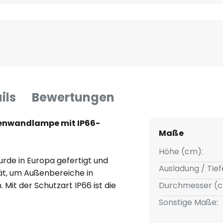
ils
Bewertungen
ßenwandlampe mit IP66-
Maße
Höhe (cm):
rde in Europa gefertigt und
Ausladung / Tief
tät, um Außenbereiche in
 Mit der Schutzart IP66 ist die
Durchmesser (c
en starke Witterungseinflüsse
Sonstige Maße:
 ein angenehmes Licht, das jede
hlt das Licht sowohl nach unten