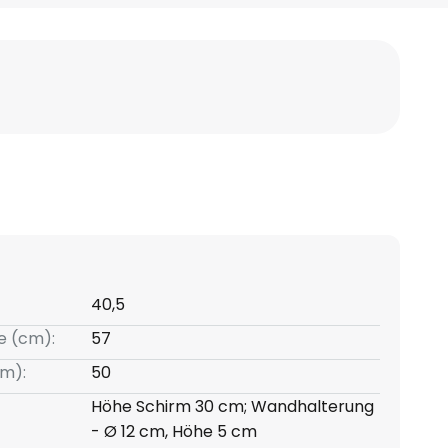
40,5
e (cm):
57
m):
50
Höhe Schirm 30 cm; Wandhalterung
- Ø 12 cm, Höhe 5 cm