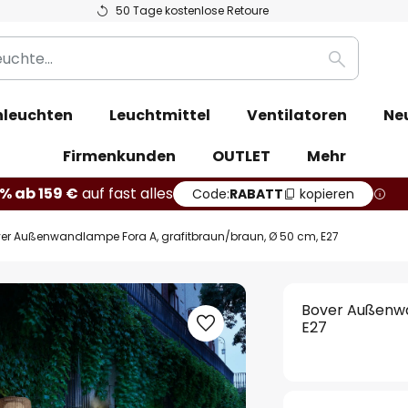
50 Tage kostenlose Retoure
Suche
leuchten
Leuchtmittel
Ventilatoren
Ne
Firmenkunden
OUTLET
Mehr
% ab 159 €
auf fast alles
Code:
RABATT
kopieren
er Außenwandlampe Fora A, grafitbraun/braun, Ø 50 cm, E27
Bover Außenwa
E27