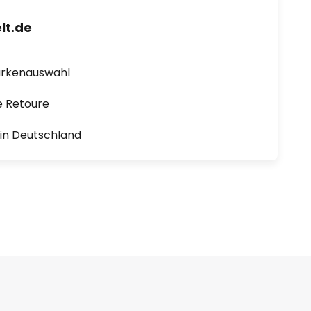
lt.de
arkenauswahl
e Retoure
1 in Deutschland