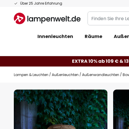
Zum
Über 25 Jahre Erfahrung
Inhalt
Finden
springen
Sie
Ihre
Innenleuchten
Räume
Außen
Leuchte...
EXTRA 10% ab 109 € & 13
Lampen & Leuchten
Außenleuchten
Außenwandleuchten
Bov
Zum
Ende
der
Bildgalerie
springen