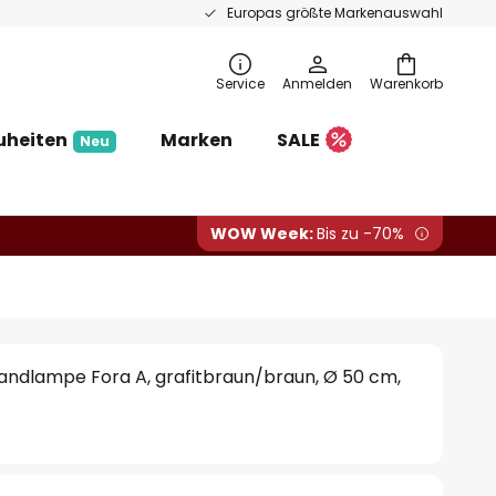
Europas größte Markenauswahl
Service
Anmelden
Warenkorb
uheiten
Marken
SALE
Neu
WOW Week:
Bis zu -70%
ndlampe Fora A, grafitbraun/braun, Ø 50 cm,