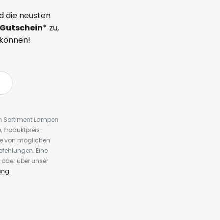
d die neusten
Gutschein*
zu,
 können!
em Sortiment Lampen
 Produktpreis-
te von möglichen
fehlungen. Eine
 oder über unser
ung
.