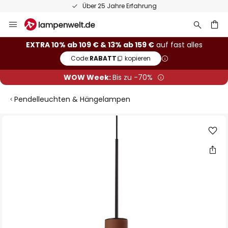
Über 25 Jahre Erfahrung
Zum
Inhalt
springen
he
EXTRA 10% ab 109 € & 13% ab 159 €
auf fast alles
Code:
RABATT
kopieren
WOW Week:
Bis zu -70%
Pendelleuchten & Hängelampen
Zum
Ende
der
Bildgalerie
springen