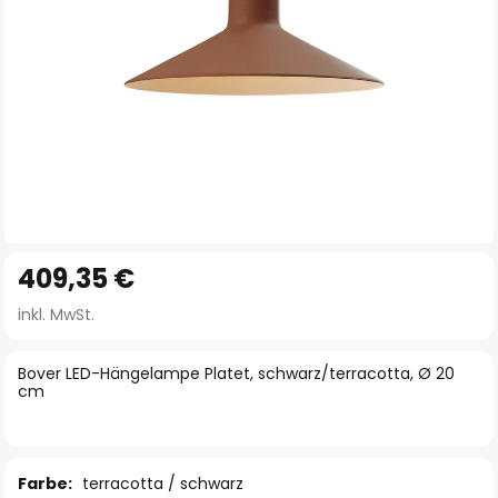
Zum
409,35 €
Anfang
der
inkl. MwSt.
Bildgalerie
springen
Bover LED-Hängelampe Platet, schwarz/terracotta, Ø 20
cm
Farbe:
terracotta / schwarz