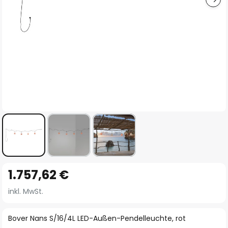
Zum
1.757,62 €
Anfang
der
inkl. MwSt.
Bildgalerie
springen
Bover Nans S/16/4L LED-Außen-Pendelleuchte, rot