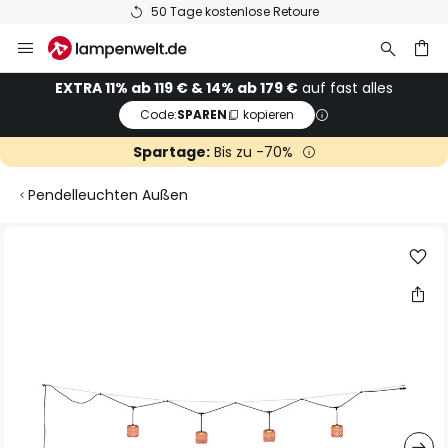
50 Tage kostenlose Retoure
Zum
Inhalt
springen
he
EXTRA 11% ab 119 € & 14% ab 179 €
auf fast alles
Code:
SPAREN
kopieren
Spartage:
Bis zu -70%
Pendelleuchten Außen
Zum
Ende
der
Bildgalerie
springen