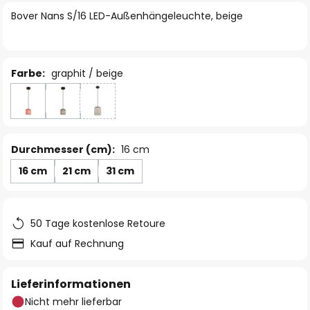
springen
Bover Nans S/16 LED-Außenhängeleuchte, beige
Farbe:
graphit / beige
Durchmesser (cm):
16 cm
16 cm
21 cm
31 cm
50 Tage kostenlose Retoure
Kauf auf Rechnung
Lieferinformationen
Nicht mehr lieferbar