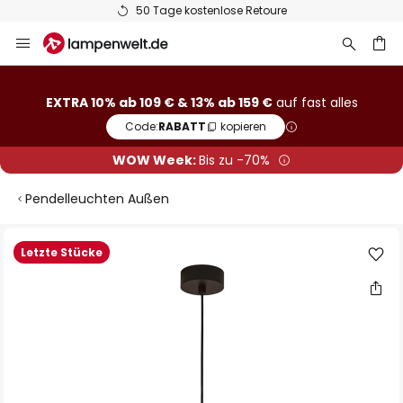
50 Tage kostenlose Retoure
Zum
Inhalt
springen
he
EXTRA 10% ab 109 € & 13% ab 159 €
auf fast alles
Code:
RABATT
kopieren
WOW Week:
Bis zu -70%
Pendelleuchten Außen
Zum
Letzte Stücke
Ende
der
Bildgalerie
springen