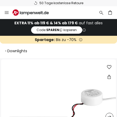
50 Tage kostenlose Retoure
Zum
Inhalt
springen
he
EXTRA 11% ab 119 € & 14% ab 179 €
auf fast alles
Code:
SPAREN
kopieren
Spartage:
Bis zu -70%
Downlights
Zum
Ende
der
Bildgalerie
springen