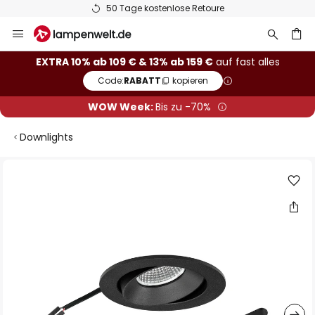
50 Tage kostenlose Retoure
Zum
Inhalt
springen
he
EXTRA 10% ab 109 € & 13% ab 159 €
auf fast alles
Code:
RABATT
kopieren
WOW Week:
Bis zu -70%
Downlights
Zum
Ende
der
Bildgalerie
springen