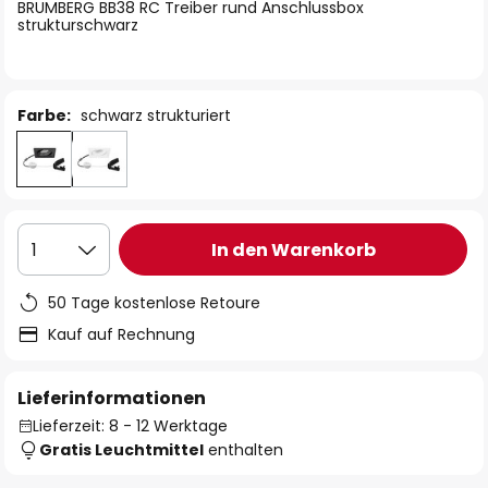
springen
BRUMBERG BB38 RC Treiber rund Anschlussbox
strukturschwarz
Farbe:
schwarz strukturiert
In den Warenkorb
1
50 Tage kostenlose Retoure
Kauf auf Rechnung
Lieferinformationen
Lieferzeit: 8 - 12 Werktage
Gratis Leuchtmittel
enthalten