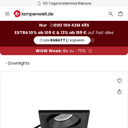
50 Tage kostenlose Retoure
Zum
Inhalt
springen
he
Nur
00D 10H 42M 47S
EXTRA 10% ab 109 € & 13% ab 159 €
auf fast alles
Code:
RABATT
kopieren
WOW Week:
Bis zu -70%
Downlights
Zum
Ende
der
Bildgalerie
springen